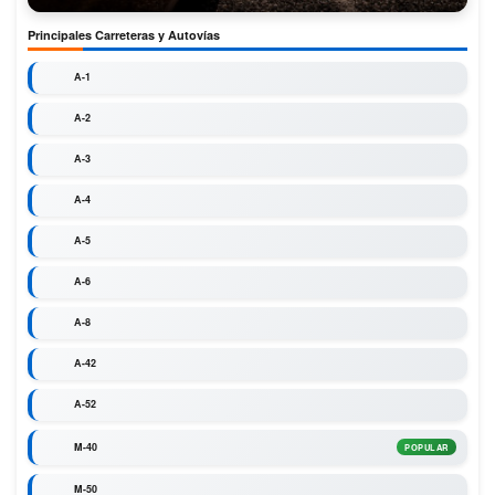
Principales Carreteras y Autovías
A-1
A-2
A-3
A-4
A-5
A-6
A-8
A-42
A-52
M-40
POPULAR
M-50