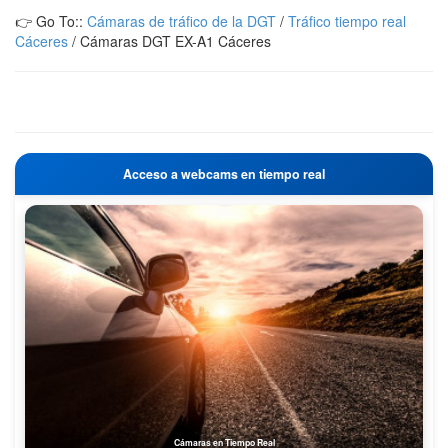
👉 Go To::
Cámaras de tráfico de la DGT
/
Tráfico tiempo real
Cáceres
/
Cámaras DGT EX-A1 Cáceres
Acceso a webcams en tiempo real
Cámaras en Tiempo Real