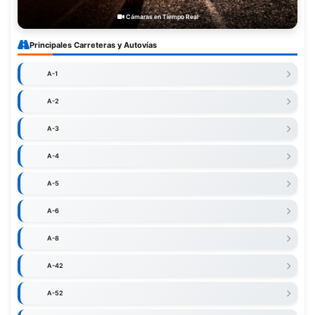
Cámaras en Tiempo Real
Principales Carreteras y Autovías
A-1
A-2
A-3
A-4
A-5
A-6
A-8
A-42
A-52