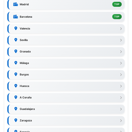
Madrid
TOP
Barcelona
TOP
Valencia
Sevilla
Granada
Málaga
Burgos
Huesca
A Coruña
Guadalajara
Zaragoza
Segovia