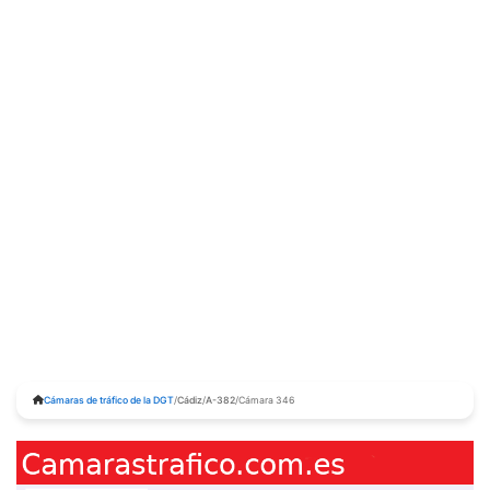
Cámaras de tráfico de la DGT
/
Cádiz
/
A-382
/
Cámara 346