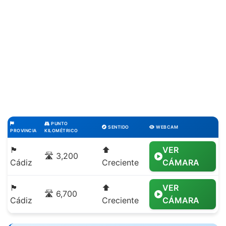
PUNTO
SENTIDO
WEBCAM
PROVINCIA
KILOMÉTRICO
🏴
⬆️
VER
🛣️ 3,200
Cádiz
Creciente
CÁMARA
🏴
⬆️
VER
🛣️ 6,700
Cádiz
Creciente
CÁMARA