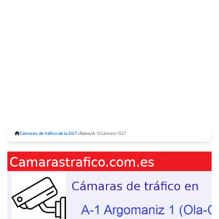
Cámaras de tráfico de la DGT
/
Álava
/
A-1
/
Cámara 1527