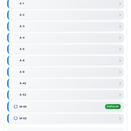
A-1
A-2
A-3
A-4
A-5
A-6
A-8
A-42
A-52
M-40
POPULAR
M-50