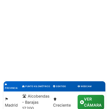
PUNTO KILOMÉTRICO
SENTIDO
WEBCAM
PROVINCIA
🛣️ Alcobendas
🏴
⬆️
VER
- Barajas
Madrid
Creciente
CÁMARA
17,200