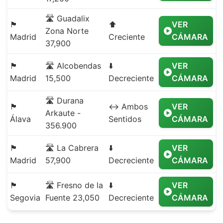
🛣️ Guadalix
🏴
⬆️
VER
Zona Norte
Madrid
Creciente
CÁMARA
37,900
🏴
🛣️ Alcobendas
⬇️
VER
Madrid
15,500
Decreciente
CÁMARA
🛣️ Durana
🏴
↔️ Ambos
VER
Arkaute -
Álava
Sentidos
CÁMARA
356.900
🏴
🛣️ La Cabrera
⬇️
VER
Madrid
57,900
Decreciente
CÁMARA
🏴
🛣️ Fresno de la
⬇️
VER
Segovia
Fuente 23,050
Decreciente
CÁMARA