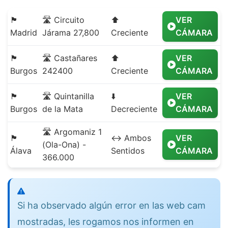
🏴
🛣️ Circuito
⬆️
VER
Madrid
Járama 27,800
Creciente
CÁMARA
🏴
🛣️ Castañares
⬆️
VER
Burgos
242400
Creciente
CÁMARA
🏴
🛣️ Quintanilla
⬇️
VER
Burgos
de la Mata
Decreciente
CÁMARA
🛣️ Argomaniz 1
🏴
↔️ Ambos
VER
(Ola-Ona) -
Álava
Sentidos
CÁMARA
366.000
Si ha observado algún error en las web cam
mostradas, les rogamos nos informen en