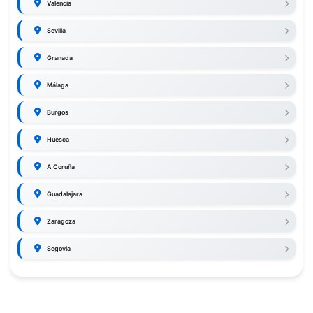
Valencia
Sevilla
Granada
Málaga
Burgos
Huesca
A Coruña
Guadalajara
Zaragoza
Segovia