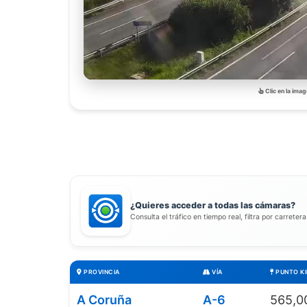
Clic en la imag
¿Quieres acceder a todas las cámaras?
Consulta el tráfico en tiempo real, filtra por carreter
PROVINCIA
VÍA
PUNTO K
A Coruña
A-6
565,0