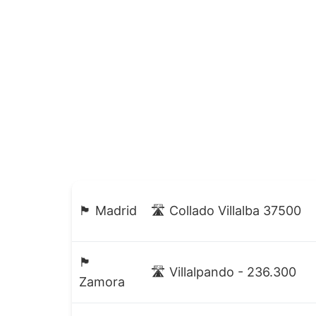
🏴 Madrid
🛣️ Collado Villalba 37500
🏴
🛣️ Villalpando - 236.300
Zamora