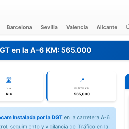
Barcelona
Sevilla
Valencia
Alicante
Ú
DGT en la A-6 KM: 565.000
🛣️
📍
VÍA
PUNTO KM
A-6
565,000
cam Instalada por la DGT
en la carretera A-6
l, seguimiento y vigilancia del Tráfico en la