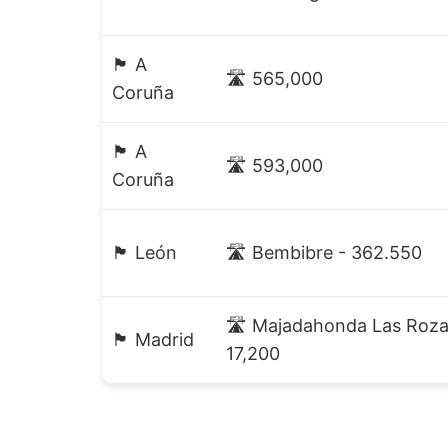
🏴 A
🛣️ 565,000
Coruña
🏴 A
🛣️ 593,000
Coruña
🏴 León
🛣️ Bembibre - 362.550
🛣️ Majadahonda Las Roz
🏴 Madrid
17,200