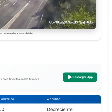
en para ampliar y ver en detalle
Descargar App
a y crea favoritos desde tu móvil.
ILOMÉTRICO
SENTIDO
00
Decreciente