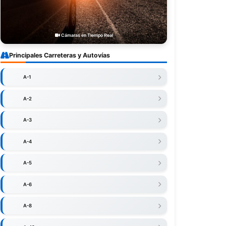
Cámaras en Tiempo Real
Principales Carreteras y Autovías
A-1
A-2
A-3
A-4
A-5
A-6
A-8