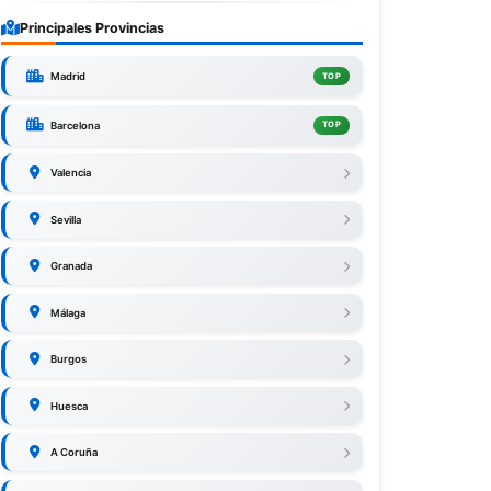
Principales Provincias
Madrid
TOP
Barcelona
TOP
Valencia
Sevilla
Granada
Málaga
Burgos
Huesca
A Coruña