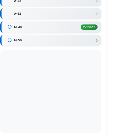
A-42
A-52
M-40
POPULAR
M-50