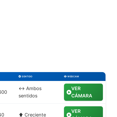
SENTIDO
WEBCAM
↔️ Ambos
VER
600
sentidos
CÁMARA
VER
40
⬆️ Creciente