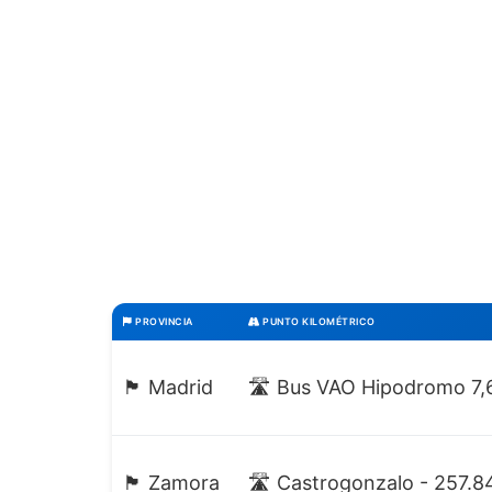
PROVINCIA
PUNTO KILOMÉTRICO
🏴 Madrid
🛣️ Bus VAO Hipodromo 7,
🏴 Zamora
🛣️ Castrogonzalo - 257.8