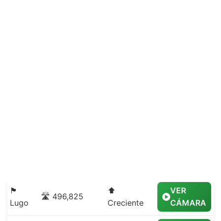
🏴
⬆️
VER
🛣️ 496,825
Lugo
Creciente
CÁMARA