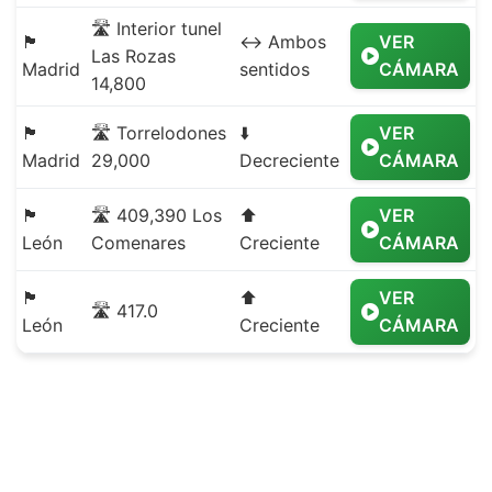
🛣️ Interior tunel
🏴
↔️ Ambos
VER
Las Rozas
Madrid
sentidos
CÁMARA
14,800
🏴
🛣️ Torrelodones
⬇️
VER
Madrid
29,000
Decreciente
CÁMARA
🏴
🛣️ 409,390 Los
⬆️
VER
León
Comenares
Creciente
CÁMARA
🏴
⬆️
VER
🛣️ 417.0
León
Creciente
CÁMARA