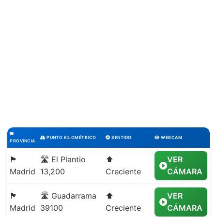
PUNTO KILOMÉTRICO
SENTIDO
WEBCAM
PROVINCIA
🏴
🛣️ El Plantio
⬆️
VER
Madrid
13,200
Creciente
CÁMARA
🏴
🛣️ Guadarrama
⬆️
VER
Madrid
39100
Creciente
CÁMARA