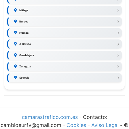
Málaga
Burgos
Huesca
A Coruña
Guadalajara
Zaragoza
Segovia
camarastrafico.com.es
- Contacto:
cambioeurfv@gmail.com -
Cookies
-
Aviso Legal
-
©