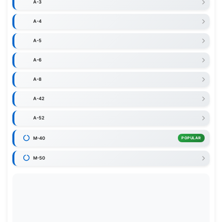
A-3
A-4
A-5
A-6
A-8
A-42
A-52
M-40
POPULAR
M-50