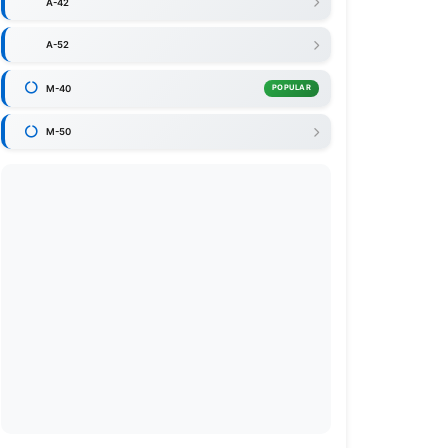
A-42
A-52
M-40
POPULAR
M-50