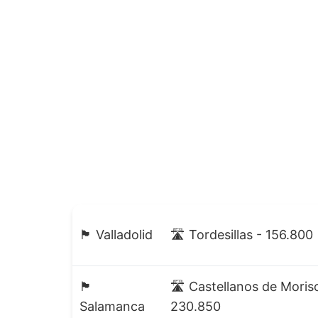
🏴 Valladolid
🛣️ Tordesillas - 156.800
🏴
🛣️ Castellanos de Moris
Salamanca
230.850