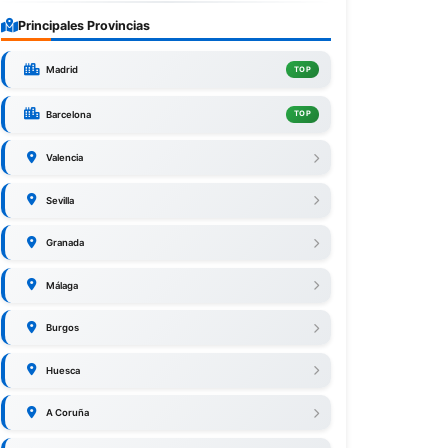
Principales Provincias
Madrid
TOP
Barcelona
TOP
Valencia
Sevilla
Granada
Málaga
Burgos
Huesca
A Coruña