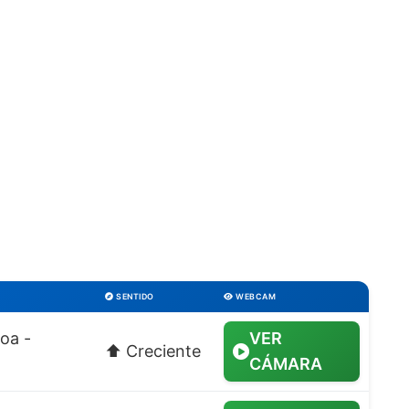
SENTIDO
WEBCAM
oa -
VER
⬆️ Creciente
CÁMARA