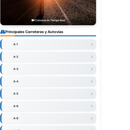
Cámaras en Tiempo Real
Principales Carreteras y Autovías
A-1
A-2
A-3
A-4
A-5
A-6
A-8