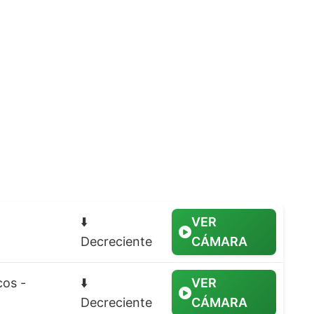
⬇️
VER
Decreciente
CÁMARA
cos -
⬇️
VER
Decreciente
CÁMARA