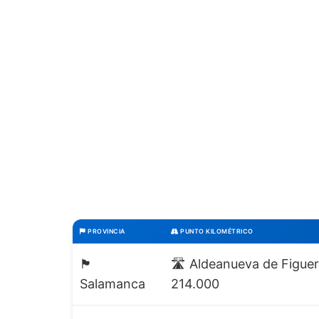
PROVINCIA
PUNTO KILOMÉTRICO
🏴
🛣️ Aldeanueva de Figuer
Salamanca
214.000