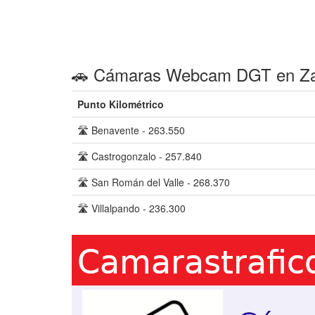
🚗 Cámaras Webcam DGT en Za
Punto Kilométrico
🛣️ Benavente - 263.550
🛣️ Castrogonzalo - 257.840
🛣️ San Román del Valle - 268.370
🛣️ Villalpando - 236.300