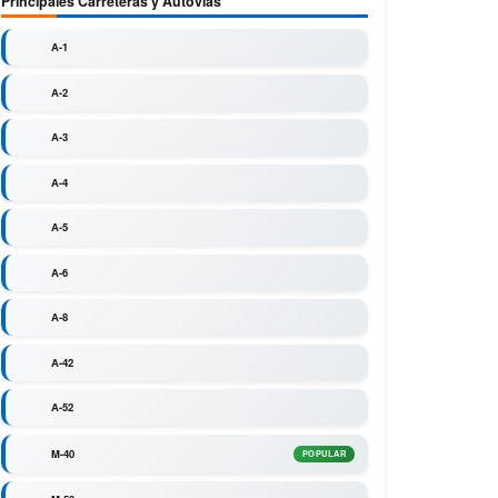
Principales Carreteras y Autovías
A-1
A-2
A-3
A-4
A-5
A-6
A-8
A-42
A-52
M-40
POPULAR