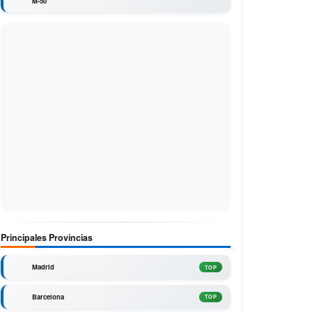
M-50
Principales Provincias
Madrid
TOP
Barcelona
TOP