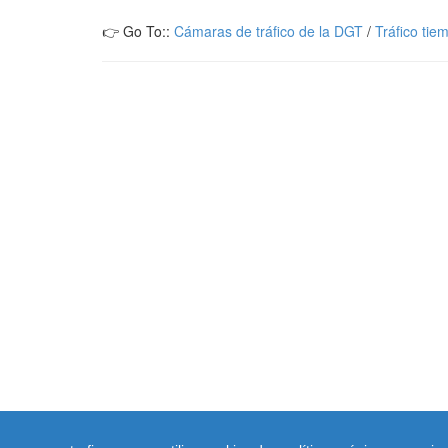
👉 Go To::
Cámaras de tráfico de la DGT
/
Tráfico tie