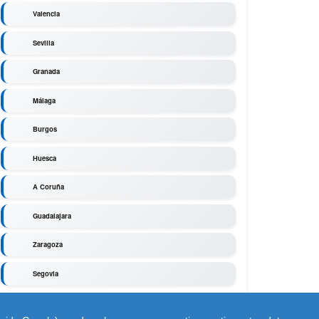
Valencia
Sevilla
Granada
Málaga
Burgos
Huesca
A Coruña
Guadalajara
Zaragoza
Segovia