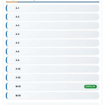
A-1
A-2
A-3
A-4
A-5
A-6
A-8
A-42
A-52
M-40
POPULAR
M-50