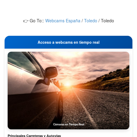
👉 Go To::
Webcams España
/
Toledo
/
Toledo
Acceso a webcams en tiempo real
Cámaras en Tiempo Real
Principales Carreteras y Autovías