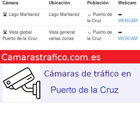
Cámara
Ubicación
Población
Webcam
🛣️ Lago Martianez
Lago Martianez
↔️ Puerto de
➡️
la Cruz
WEBCAM
🛣️ Vista global
Vista general
↔️ Puerto de
➡️
Puerto de la Cruz
varias zonas
la Cruz
WEBCAM