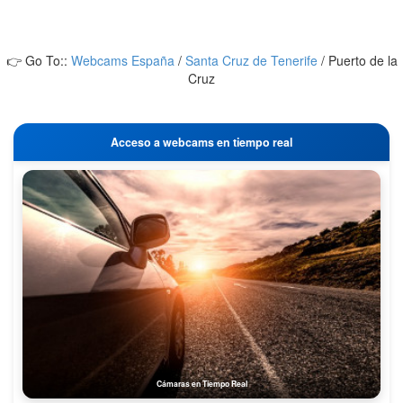
👉 Go To::
Webcams España
/
Santa Cruz de Tenerife
/
Puerto de la
Cruz
Acceso a webcams en tiempo real
Cámaras en Tiempo Real