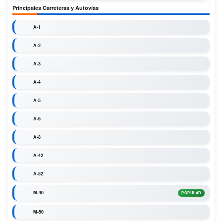
Principales Carreteras y Autovías
A-1
A-2
A-3
A-4
A-5
A-6
A-8
A-42
A-52
M-40
POPULAR
M-50