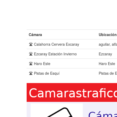
Cámara
Ubicación
🛣️ Calahorra Cervera Excaray
aguilar, alf
🛣️ Ezcaray Estación Invierno
Ezcaray
🛣️ Haro Este
Haro Este
🛣️ Pistas de Esquí
Pistas de 