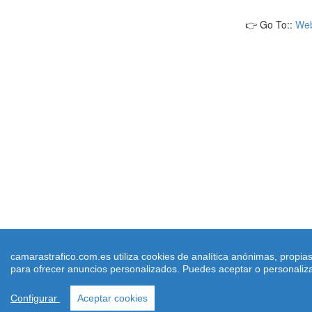
👉 Go To::
We
camarastrafico.com.es utiliza cookies de analítica anónimas, propia
para ofrecer anuncios personalizados. Puedes aceptar o personalizar
Configurar
Aceptar cookies
camarastrafico.com.es
- 