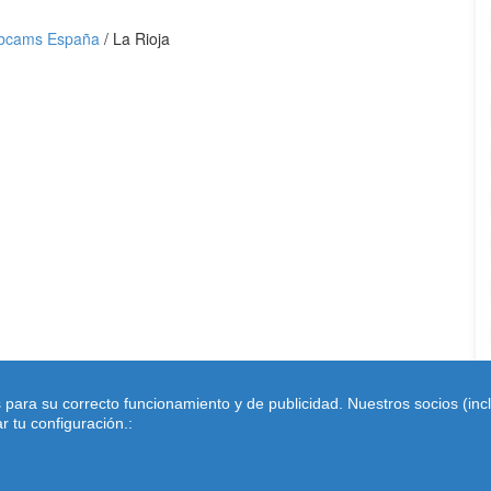
bcams España
/
La Rioja
s para su correcto funcionamiento y de publicidad. Nuestros socios (in
 tu configuración.:
Contacto: cambioeurfv@gmail.com -
Cookies
-
Aviso Legal
-
©
2026
-
C