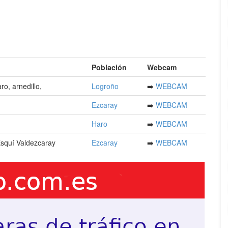
Población
Webcam
aro, arnedillo,
Logroño
➡️
WEBCAM
Ezcaray
➡️
WEBCAM
Haro
➡️
WEBCAM
Esquí Valdezcaray
Ezcaray
➡️
WEBCAM