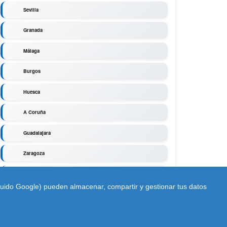
Sevilla
Granada
Málaga
Burgos
Huesca
A Coruña
Guadalajara
Zaragoza
Segovia
cluido Google) pueden almacenar, compartir y gestionar tus datos
ámaras de tráfico en vivo