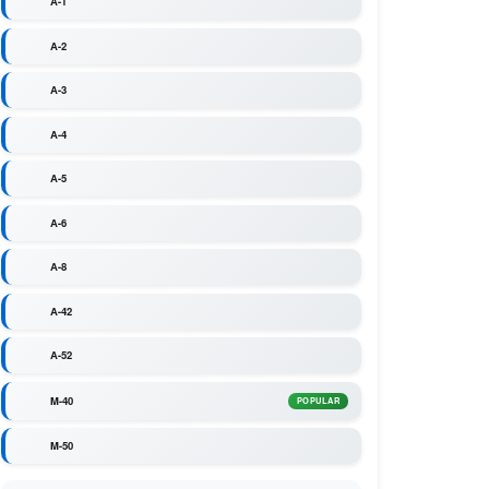
A-1
A-2
A-3
A-4
A-5
A-6
A-8
A-42
A-52
M-40
POPULAR
M-50