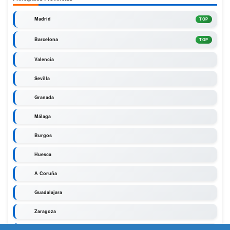
Madrid
TOP
Barcelona
TOP
Valencia
Sevilla
Granada
Málaga
Burgos
Huesca
A Coruña
Guadalajara
Zaragoza