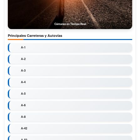
Cámaras en Tiempo Real
Principales Carreteras y Autovías
A-1
A-2
A-3
A-4
A-5
A-6
A-8
A-42
A-52