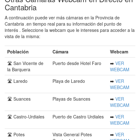
Cantabria
A continuación puede ver más cámaras en la Provincia de
Cantabria .en tiempo real para su información del punto de
interés . Seleccione la webcam que le intereses para acceder a la
vista de la misma:
Población
Cámara
Webcam
🛣️ San Vicente de
Puerto desde Hotel Faro
➡️
VER
la Barquera
WEBCAM
🛣️ Laredo
Playa de Laredo
➡️
VER
WEBCAM
🛣️ Suances
Playas de Suances
➡️
VER
WEBCAM
🛣️ Castro-Urdiales
Puerto de Castro Urdiales
➡️
VER
WEBCAM
🛣️ Potes
Vista General Potes
➡️
VER