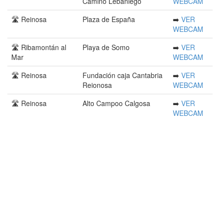
Camino Lebaniego
WEBCAM
🛣️ Reinosa
Plaza de España
➡️
VER
WEBCAM
🛣️ Ribamontán al
Playa de Somo
➡️
VER
Mar
WEBCAM
🛣️ Reinosa
Fundación caja Cantabria
➡️
VER
Reionosa
WEBCAM
🛣️ Reinosa
Alto Campoo Calgosa
➡️
VER
WEBCAM