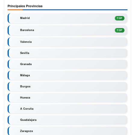
Principales Provincias
Madrid
TOP
Barcelona
TOP
Valencia
Sevilla
Granada
Málaga
Burgos
Huesca
A Coruña
Guadalajara
Zaragoza