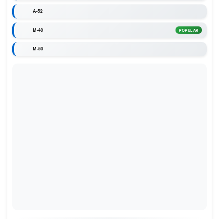
A-52
M-40
POPULAR
M-50