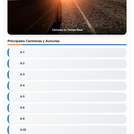
Cámaras en Tiempo Real
Principales Carreteras y Autovías
A-1
A-2
A-3
A-4
A-5
A-6
A-8
A-42