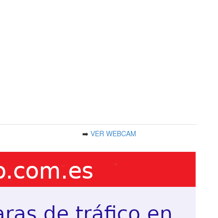
➡️
VER WEBCAM