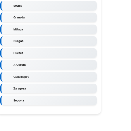
Sevilla
Granada
Málaga
Burgos
Huesca
A Coruña
Guadalajara
Zaragoza
Segovia