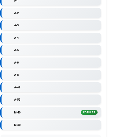
A-1
A-2
A-3
A-4
A-5
A-6
A-8
A-42
A-52
M-40
POPULAR
M-50