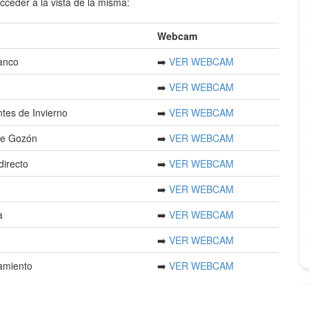
cceder a la vista de la misma:
Webcam
uanco
➡️
VER WEBCAM
➡️
VER WEBCAM
tes de Invierno
➡️
VER WEBCAM
de Gozón
➡️
VER WEBCAM
directo
➡️
VER WEBCAM
➡️
VER WEBCAM
a
➡️
VER WEBCAM
➡️
VER WEBCAM
tamiento
➡️
VER WEBCAM