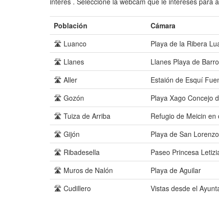
interés . Seleccione la webcam que le intereses para a
Población
Cámara
🛣️ Luanco
Playa de la Ribera L
🛣️ Llanes
Llanes Playa de Barro
🛣️ Aller
Estaión de Esquí Fuen
🛣️ Gozón
Playa Xago Concejo 
🛣️ Tuiza de Arriba
Refugio de Meicin en 
🛣️ Gijón
Playa de San Lorenzo
🛣️ Ribadesella
Paseo Princesa Letizi
🛣️ Muros de Nalón
Playa de Aguilar
🛣️ Cudillero
Vistas desde el Ayun