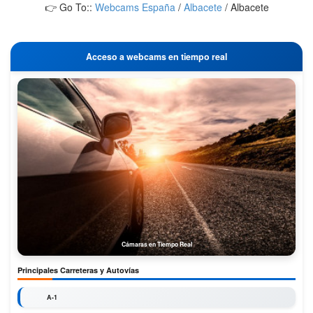
👉 Go To::
Webcams España
/
Albacete
/
Albacete
Acceso a webcams en tiempo real
Cámaras en Tiempo Real
Principales Carreteras y Autovías
A-1