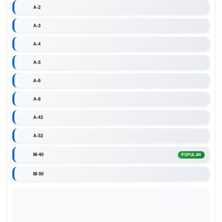
A-2
A-3
A-4
A-5
A-6
A-8
A-42
A-52
M-40
POPULAR
M-50