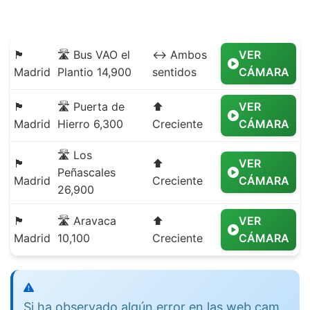
🏴
🛣️ Bus VAO el
↔️ Ambos
VER
Madrid
Plantio 14,900
sentidos
CÁMARA
🏴
🛣️ Puerta de
⬆️
VER
Madrid
Hierro 6,300
Creciente
CÁMARA
🛣️ Los
🏴
⬆️
VER
Peñascales
Madrid
Creciente
CÁMARA
26,900
🏴
🛣️ Aravaca
⬆️
VER
Madrid
10,100
Creciente
CÁMARA
Si ha observado algún error en las web cam