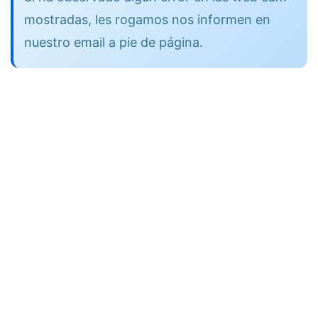
mostradas, les rogamos nos informen en
nuestro email a pie de página.