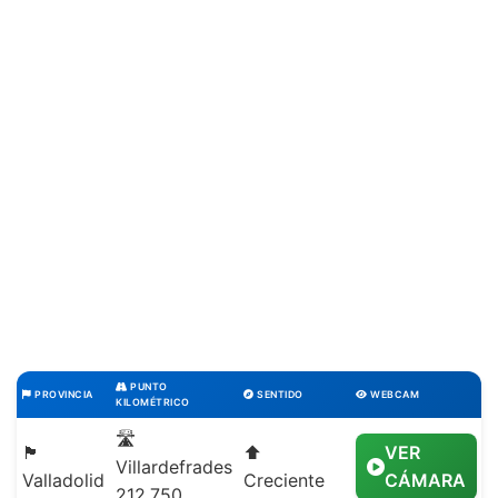
PUNTO
PROVINCIA
SENTIDO
WEBCAM
KILOMÉTRICO
🛣️
🏴
⬆️
VER
Villardefrades
Valladolid
Creciente
CÁMARA
212,750