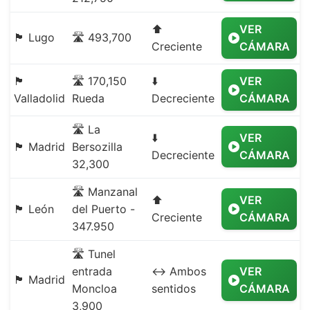
⬆️
VER
🏴 Lugo
🛣️ 493,700
Creciente
CÁMARA
🏴
🛣️ 170,150
⬇️
VER
Valladolid
Rueda
Decreciente
CÁMARA
🛣️ La
⬇️
VER
🏴 Madrid
Bersozilla
Decreciente
CÁMARA
32,300
🛣️ Manzanal
⬆️
VER
🏴 León
del Puerto -
Creciente
CÁMARA
347.950
🛣️ Tunel
entrada
↔️ Ambos
VER
🏴 Madrid
Moncloa
sentidos
CÁMARA
3,900