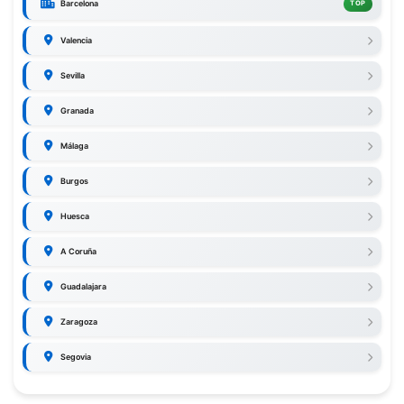
Barcelona
TOP
Valencia
Sevilla
Granada
Málaga
Burgos
Huesca
A Coruña
Guadalajara
Zaragoza
Segovia