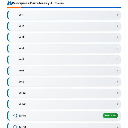
Principales Carreteras y Autovías
A-1
A-2
A-3
A-4
A-5
A-6
A-8
A-42
A-52
M-40
POPULAR
M-50