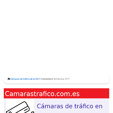
Cámaras de tráfico de la DGT
/
Valladolid
/
A-6
/
Cámara 1371