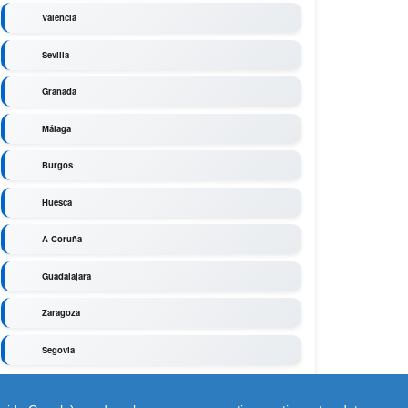
Valencia
Sevilla
Granada
Málaga
Burgos
Huesca
A Coruña
Guadalajara
Zaragoza
Segovia