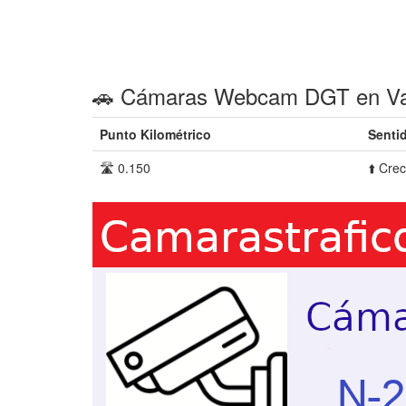
🚗 Cámaras Webcam DGT en Val
Punto Kilométrico
Senti
🛣️ 0.150
⬆️ Cre