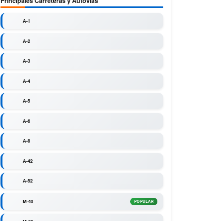
Principales Carreteras y Autovías
A-1
A-2
A-3
A-4
A-5
A-6
A-8
A-42
A-52
M-40
POPULAR