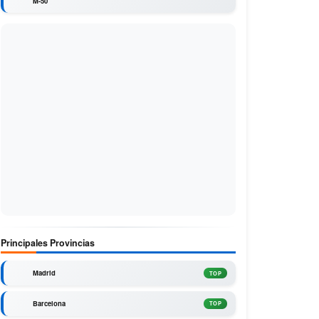
M-50
Principales Provincias
Madrid
TOP
Barcelona
TOP