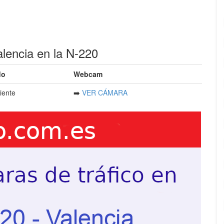
encia en la N-220
do
Webcam
ciente
➡️
VER CÁMARA