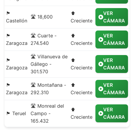
🏴
⬆️
VER
🛣️ 18,600
Castellón
Creciente
CÁMARA
🏴
🛣️ Cuarte -
⬆️
VER
Zaragoza
274.540
Creciente
CÁMARA
🛣️ Villanueva de
🏴
⬆️
VER
Gállego -
Zaragoza
Creciente
CÁMARA
301.570
🏴
🛣️ Montañana -
⬆️
VER
Zaragoza
292.310
Creciente
CÁMARA
🛣️ Monreal del
⬆️
VER
🏴 Teruel
Campo -
Creciente
CÁMARA
165.432