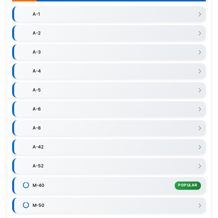
A-1
A-2
A-3
A-4
A-5
A-6
A-8
A-42
A-52
M-40
POPULAR
M-50