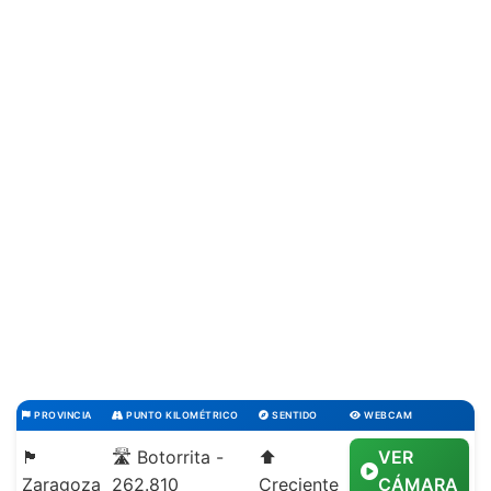
PROVINCIA
PUNTO KILOMÉTRICO
SENTIDO
WEBCAM
🏴
🛣️ Botorrita -
⬆️
VER
Zaragoza
262.810
Creciente
CÁMARA