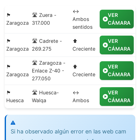
↔️
🏴
🛣️ Zuera -
VER
Ambos
Zaragoza
317.000
CÁMARA
sentidos
🏴
🛣️ Cadrete -
⬆️
VER
Zaragoza
269.275
Creciente
CÁMARA
🛣️ Zaragoza -
🏴
⬆️
VER
Enlace Z-40 -
Zaragoza
Creciente
CÁMARA
277.050
🏴
🛣️ Huesca-
↔️
VER
Huesca
Walqa
Ambos
CÁMARA
Si ha observado algún error en las web cam