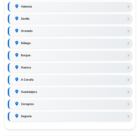
Valencia
Sevilla
Granada
Málaga
Burgos
Huesca
A Coruña
Guadalajara
Zaragoza
Segovia