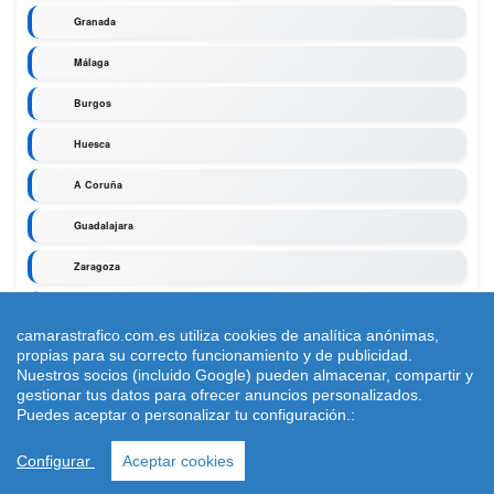
Granada
Málaga
Burgos
Huesca
A Coruña
Guadalajara
Zaragoza
Segovia
camarastrafico.com.es utiliza cookies de analítica anónimas,
propias para su correcto funcionamiento y de publicidad.
Nuestros socios (incluido Google) pueden almacenar, compartir y
gestionar tus datos para ofrecer anuncios personalizados.
Puedes aceptar o personalizar tu configuración.:
camarastrafico.com.es
- Contacto: cambioeurfv@gmail.com -
Cookies
Configurar
Aceptar cookies
-
Aviso Legal
-
©
2026
-
Cámaras de tráfico en vivo