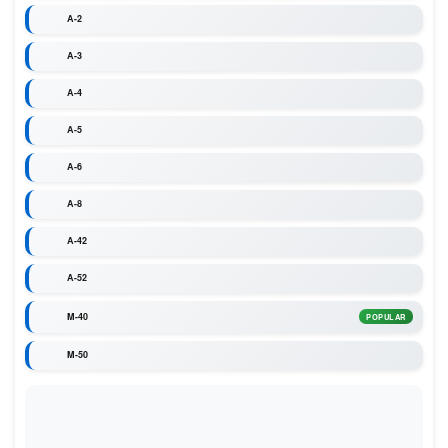
A-2
A-3
A-4
A-5
A-6
A-8
A-42
A-52
M-40
POPULAR
M-50