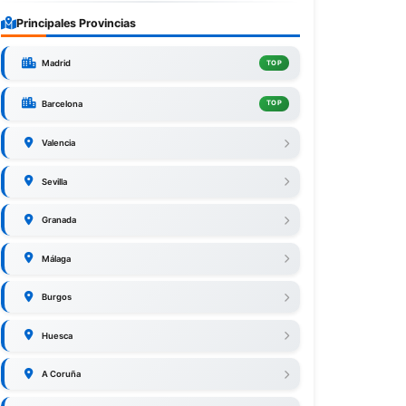
Principales Provincias
Madrid
TOP
Barcelona
TOP
Valencia
Sevilla
Granada
Málaga
Burgos
Huesca
A Coruña