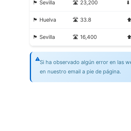
🏴 Sevilla
🛣️ 23,200
⬇
🏴 Huelva
🛣️ 33.8
⬆
🏴 Sevilla
🛣️ 16,400
⬆
Si ha observado algún error en las
en nuestro email a pie de página.