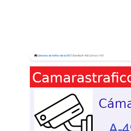
Cámaras de tráfico de la DGT
/
Sevilla
/
A-49
/
Cámara 1181