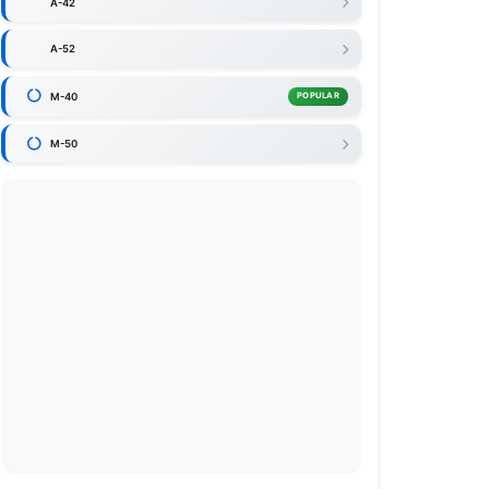
A-42
A-52
M-40
POPULAR
M-50