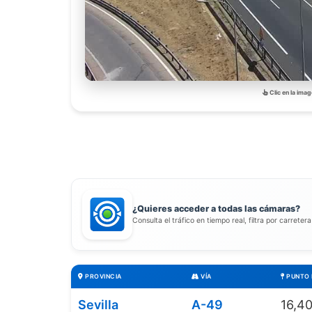
Clic en la imag
¿Quieres acceder a todas las cámaras?
Consulta el tráfico en tiempo real, filtra por carreter
PROVINCIA
VÍA
PUNTO 
Sevilla
A-49
16,4