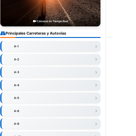
Cámaras en Tiempo Real
Principales Carreteras y Autovías
A-1
A-2
A-3
A-4
A-5
A-6
A-8