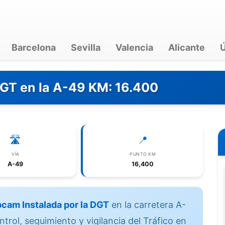
Barcelona
Sevilla
Valencia
Alicante
Ú
DGT en la A-49 KM: 16.400
🛣️
📍
VÍA
PUNTO KM
A-49
16,400
cam Instalada por la DGT
en la carretera A-
rol, seguimiento y vigilancia del Tráfico en