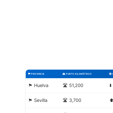
PROVINCIA
PUNTO KILOMÉTRICO
🏴 Huelva
🛣️ 51,200
⬇
🏴 Sevilla
🛣️ 3,700
⬆