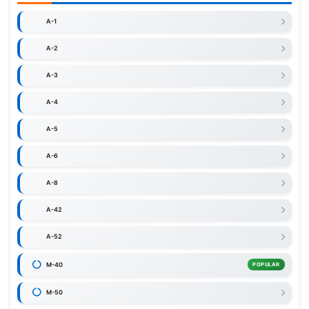
A-1
A-2
A-3
A-4
A-5
A-6
A-8
A-42
A-52
M-40
POPULAR
M-50