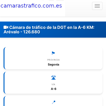
Togg
Cámara de tráfico de la DGT en la A-6 KM:
Arévalo - 126.680
🏴
PROVINCIA
Segovia
🛣️
VÍA
A-6
📍