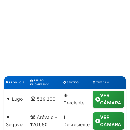
PUNTO
PROVINCIA
SENTIDO
WEBCAM
KILOMÉTRICO
⬆️
VER
🏴 Lugo
🛣️ 529,200
Creciente
CÁMARA
🏴
🛣️ Arévalo -
⬇️
VER
Segovia
126.680
Decreciente
CÁMARA