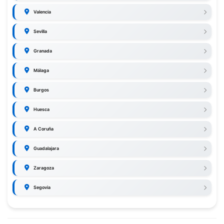
Valencia
Sevilla
Granada
Málaga
Burgos
Huesca
A Coruña
Guadalajara
Zaragoza
Segovia