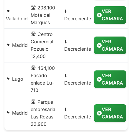
🛣️ 208,100
🏴
⬇️
VER
Mota del
Valladolid
Decreciente
CÁMARA
Marques
🛣️ Centro
Comercial
⬇️
VER
🏴 Madrid
Pozuelo
Decreciente
CÁMARA
12,400
🛣️ 464,100
Pasado
⬇️
VER
🏴 Lugo
enlace Lu-
Decreciente
CÁMARA
710
🛣️ Parque
empresarial
⬇️
VER
🏴 Madrid
Las Rozas
Decreciente
CÁMARA
22,900