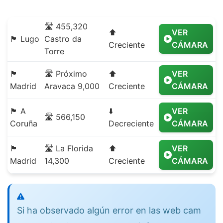
🛣️ 455,320
⬆️
VER
🏴 Lugo
Castro da
Creciente
CÁMARA
Torre
🏴
🛣️ Próximo
⬆️
VER
Madrid
Aravaca 9,000
Creciente
CÁMARA
🏴 A
⬇️
VER
🛣️ 566,150
Coruña
Decreciente
CÁMARA
🏴
🛣️ La Florida
⬆️
VER
Madrid
14,300
Creciente
CÁMARA
Si ha observado algún error en las web cam