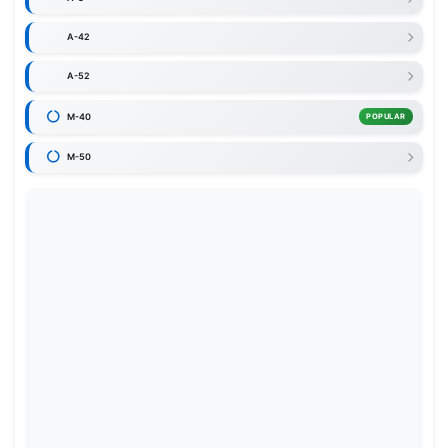
A-42
A-52
M-40
POPULAR
M-50