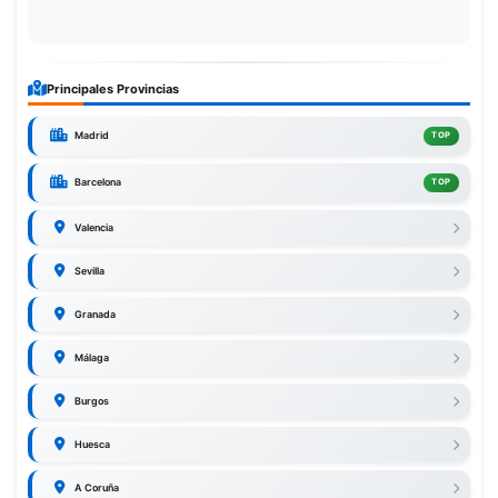
Principales Provincias
Madrid
TOP
Barcelona
TOP
Valencia
Sevilla
Granada
Málaga
Burgos
Huesca
A Coruña