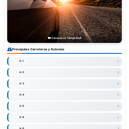
Cámaras en Tiempo Real
Principales Carreteras y Autovías
A-1
A-2
A-3
A-4
A-5
A-6
A-8