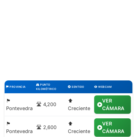
PUNTO
PROVINCIA
SENTIDO
WEBCAM
KILOMÉTRICO
🏴
⬆️
VER
🛣️ 4,200
Pontevedra
Creciente
CÁMARA
🏴
⬆️
VER
🛣️ 2,600
Pontevedra
Creciente
CÁMARA