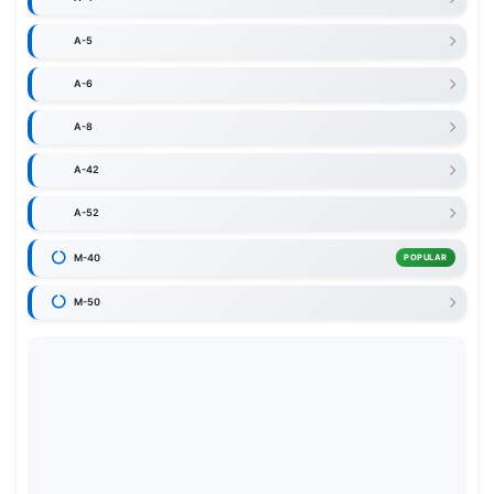
A-5
A-6
A-8
A-42
A-52
M-40
POPULAR
M-50