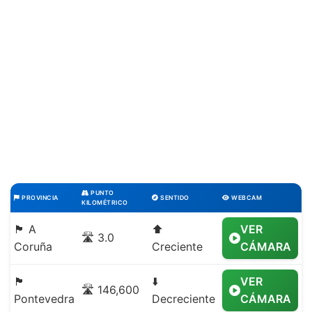
PUNTO
PROVINCIA
SENTIDO
WEBCAM
KILOMÉTRICO
🏴 A
⬆️
VER
🛣️ 3.0
Coruña
Creciente
CÁMARA
🏴
⬇️
VER
🛣️ 146,600
Pontevedra
Decreciente
CÁMARA