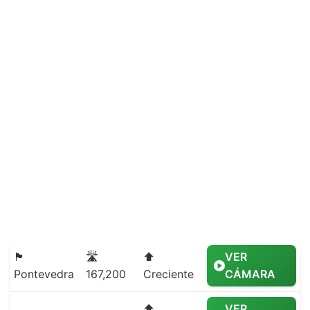
🏴
🛣️
⬆️
VER
Pontevedra
167,200
Creciente
CÁMARA
⬆️
VER