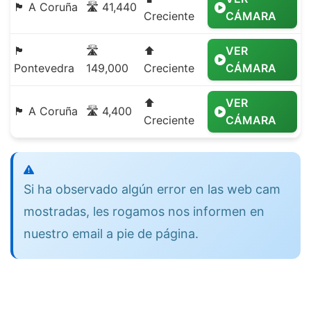
🏴 A Coruña
🛣️ 41,440
Creciente
CÁMARA
🏴
🛣️
⬆️
VER
Pontevedra
149,000
Creciente
CÁMARA
⬆️
VER
🏴 A Coruña
🛣️ 4,400
Creciente
CÁMARA
Si ha observado algún error en las web cam
mostradas, les rogamos nos informen en
nuestro email a pie de página.