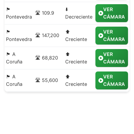
🏴
⬇️
VER
🛣️ 109.9
Pontevedra
Decreciente
CÁMARA
🏴
⬆️
VER
🛣️ 147,200
Pontevedra
Creciente
CÁMARA
🏴 A
⬆️
VER
🛣️ 68,820
Coruña
Creciente
CÁMARA
🏴 A
⬆️
VER
🛣️ 55,600
Coruña
Creciente
CÁMARA