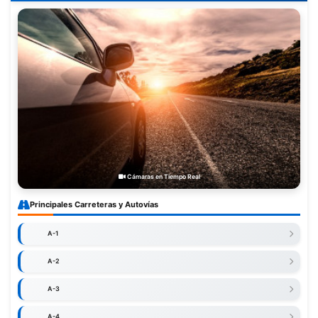
Cámaras en Tiempo Real
Principales Carreteras y Autovías
A-1
A-2
A-3
A-4