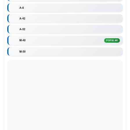
A-8
A-42
A-52
M-40
POPULAR
M-50