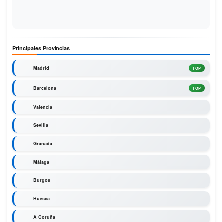
Principales Provincias
Madrid
TOP
Barcelona
TOP
Valencia
Sevilla
Granada
Málaga
Burgos
Huesca
A Coruña