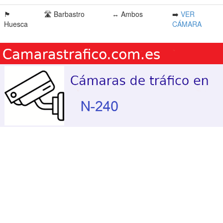
🏴󠁭󠁶󠁳󠁣󠁿
🛣️ Barbastro
↔️ Ambos
➡️
VER
Huesca
CÁMARA