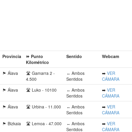
Provincia󠁭󠁶󠁳󠁣󠁿
⏩ Punto
Sentido
Webcam
Kilométrico
🏴󠁭󠁶󠁳󠁣󠁿 Álava
🛣️ Gamarra 2 -
↔️ Ambos
➡️
VER
4.500
Sentidos
CÁMARA
🏴󠁭󠁶󠁳󠁣󠁿 Álava
🛣️ Luko - 10100
↔️ Ambos
➡️
VER
Sentidos
CÁMARA
🏴󠁭󠁶󠁳󠁣󠁿 Álava
🛣️ Urbina - 11.000
↔️ Ambos
➡️
VER
Sentidos
CÁMARA
🏴󠁭󠁶󠁳󠁣󠁿 Bizkaia
🛣️ Lemoa - 47.000
↔️ Ambos
➡️
VER
Sentidos
CÁMARA