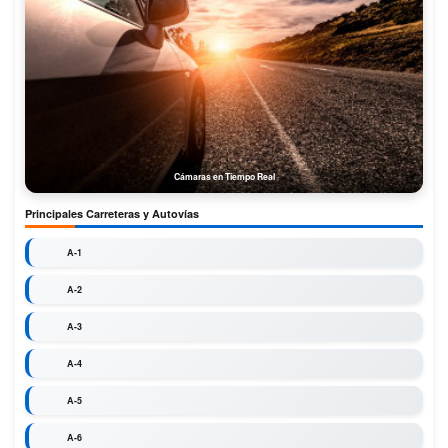
Cámaras en Tiempo Real
Principales Carreteras y Autovías
A-1
A-2
A-3
A-4
A-5
A-6