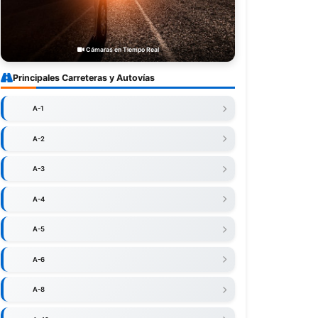
Cámaras en Tiempo Real
Principales Carreteras y Autovías
A-1
A-2
A-3
A-4
A-5
A-6
A-8