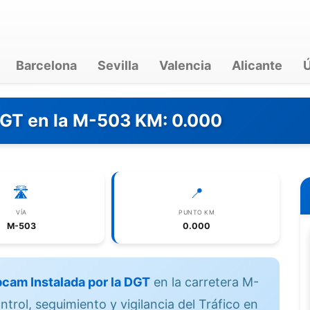
Barcelona
Sevilla
Valencia
Alicante
Ú
DGT en la M-503 KM: 0.000
🛣️
📍
VÍA
PUNTO KM
M-503
0.000
cam Instalada por la DGT
en la carretera M-
trol, seguimiento y vigilancia del Tráfico en