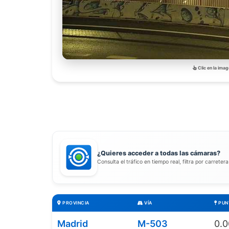
Clic en la imag
¿Quieres acceder a todas las cámaras?
Consulta el tráfico en tiempo real, filtra por carreter
PROVINCIA
VÍA
PUN
Madrid
M-503
0.