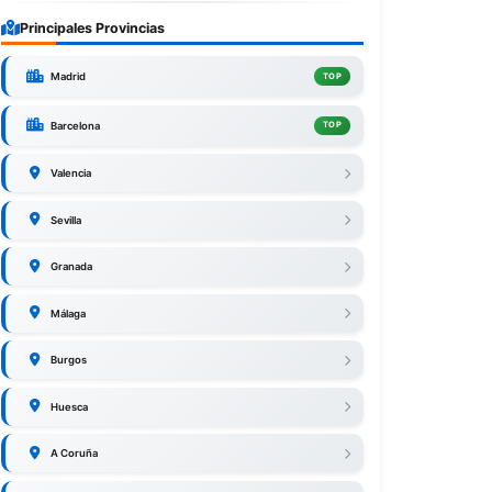
Principales Provincias
Madrid
TOP
Barcelona
TOP
Valencia
Sevilla
Granada
Málaga
Burgos
Huesca
A Coruña