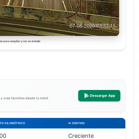
en para ampliar y ver en detalle
Descargar App
a y crea favoritos desde tu móvil.
TO KILOMÉTRICO
SENTIDO
000
Creciente