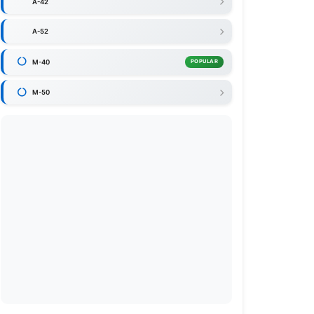
A-42
A-52
M-40
POPULAR
M-50