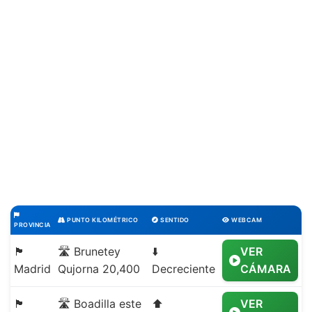
PUNTO KILOMÉTRICO
SENTIDO
WEBCAM
PROVINCIA
🏴
🛣️ Brunetey
⬇️
VER
Madrid
Qujorna 20,400
Decreciente
CÁMARA
🏴
🛣️ Boadilla este
⬆️
VER