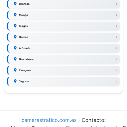
Granada
Málaga
Burgos
Huesca
A Coruña
Guadalajara
Zaragoza
Segovia
camarastrafico.com.es
- Contacto: