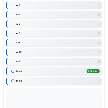
A-3
A-4
A-5
A-6
A-8
A-42
A-52
M-40
POPULAR
M-50