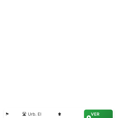
🏴
🛣️ Urb. El
⬆️
VER