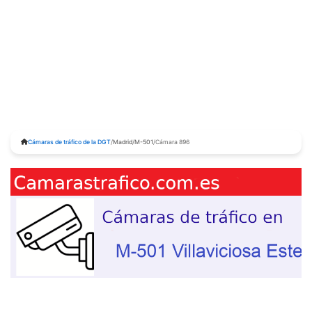
Cámaras de tráfico de la DGT
/
Madrid
/
M-501
/
Cámara 896