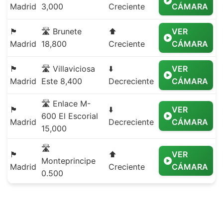
Madrid
3,000
Creciente
CÁMARA
🏴
🛣️ Brunete
⬆️
VER
Madrid
18,800
Creciente
CÁMARA
🏴
🛣️ Villaviciosa
⬇️
VER
Madrid
Este 8,400
Decreciente
CÁMARA
🛣️ Enlace M-
🏴
⬇️
VER
600 El Escorial
Madrid
Decreciente
CÁMARA
15,000
🛣️
🏴
⬆️
VER
Monteprincipe
Madrid
Creciente
CÁMARA
0.500