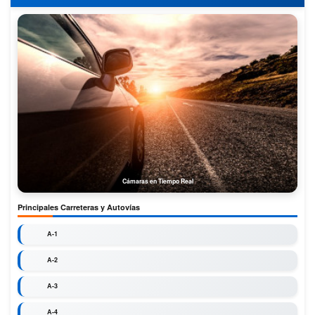
Cámaras en Tiempo Real
Principales Carreteras y Autovías
A-1
A-2
A-3
A-4