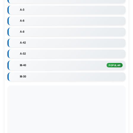
A-5
A-6
A-8
A-42
A-52
M-40
POPULAR
M-50