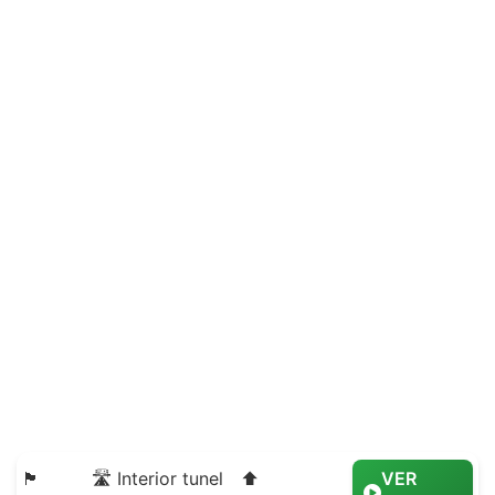
🏴
🛣️ Interior tunel
⬆️
VER