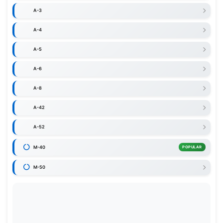
A-3
A-4
A-5
A-6
A-8
A-42
A-52
M-40
POPULAR
M-50