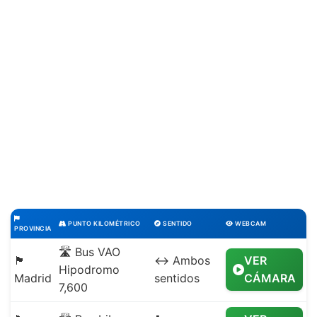
PUNTO KILOMÉTRICO
SENTIDO
WEBCAM
PROVINCIA
🛣️ Bus VAO
🏴
↔️ Ambos
VER
Hipodromo
Madrid
sentidos
CÁMARA
7,600