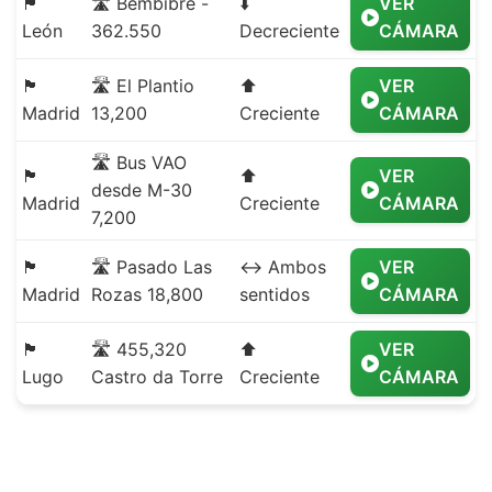
🏴
🛣️ Bembibre -
⬇️
VER
León
362.550
Decreciente
CÁMARA
🏴
🛣️ El Plantio
⬆️
VER
Madrid
13,200
Creciente
CÁMARA
🛣️ Bus VAO
🏴
⬆️
VER
desde M-30
Madrid
Creciente
CÁMARA
7,200
🏴
🛣️ Pasado Las
↔️ Ambos
VER
Madrid
Rozas 18,800
sentidos
CÁMARA
🏴
🛣️ 455,320
⬆️
VER
Lugo
Castro da Torre
Creciente
CÁMARA