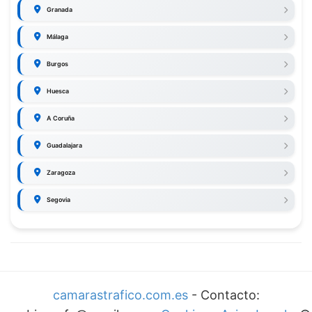
Granada
Málaga
Burgos
Huesca
A Coruña
Guadalajara
Zaragoza
Segovia
camarastrafico.com.es
- Contacto: