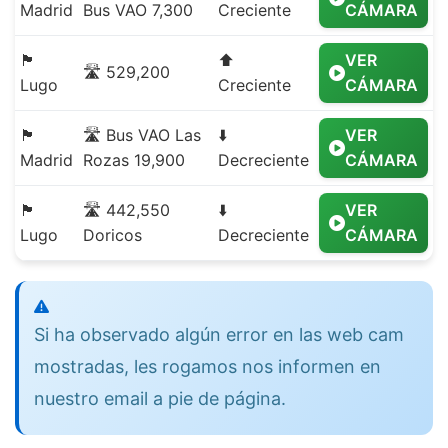
Madrid
Bus VAO 7,300
Creciente
CÁMARA
🏴
⬆️
VER
🛣️ 529,200
Lugo
Creciente
CÁMARA
🏴
🛣️ Bus VAO Las
⬇️
VER
Madrid
Rozas 19,900
Decreciente
CÁMARA
🏴
🛣️ 442,550
⬇️
VER
Lugo
Doricos
Decreciente
CÁMARA
Si ha observado algún error en las web cam
mostradas, les rogamos nos informen en
nuestro email a pie de página.