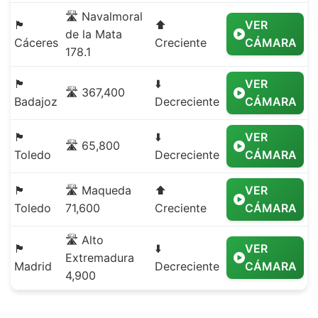
🛣️ Navalmoral
🏴
⬆️
VER
de la Mata
Cáceres
Creciente
CÁMARA
178.1
🏴
⬇️
VER
🛣️ 367,400
Badajoz
Decreciente
CÁMARA
🏴
⬇️
VER
🛣️ 65,800
Toledo
Decreciente
CÁMARA
🏴
🛣️ Maqueda
⬆️
VER
Toledo
71,600
Creciente
CÁMARA
🛣️ Alto
🏴
⬇️
VER
Extremadura
Madrid
Decreciente
CÁMARA
4,900