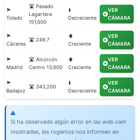
🛣️ Pasado
🏴
⬇️
VER
Lagartera
Toledo
Decreciente
CÁMARA
151,600
🏴
⬆️
VER
🛣️ 249.7
Cáceres
Creciente
CÁMARA
🏴
🛣️ Alcorcón
⬆️
VER
Madrid
Centro 13,600
Creciente
CÁMARA
🏴
⬇️
VER
🛣️ 343,200
Badajoz
Decreciente
CÁMARA
Si ha observado algún error en las web cam
mostradas, les rogamos nos informen en