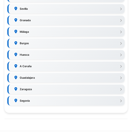
Sevilla
Granada
Málaga
Burgos
Huesca
A Coruña
Guadalajara
Zaragoza
Segovia