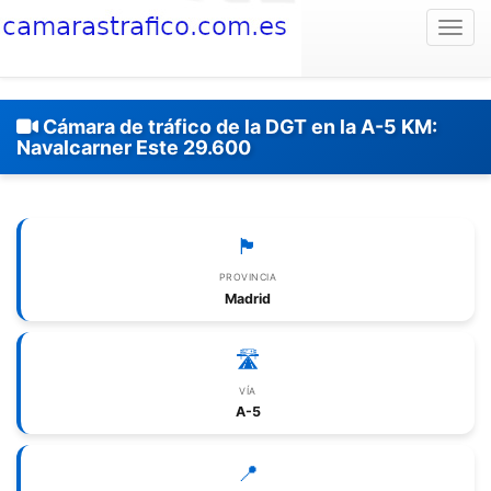
Togg
Cámara de tráfico de la DGT en la A-5 KM:
Navalcarner Este 29.600
🏴
PROVINCIA
Madrid
🛣️
VÍA
A-5
📍