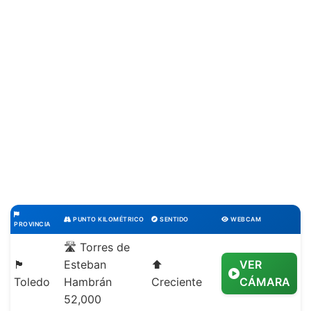
PUNTO KILOMÉTRICO
SENTIDO
WEBCAM
PROVINCIA
🛣️ Torres de
🏴
Esteban
⬆️
VER
Toledo
Hambrán
Creciente
CÁMARA
52,000