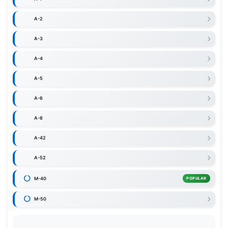
A-2
A-3
A-4
A-5
A-6
A-8
A-42
A-52
M-40
POPULAR
M-50