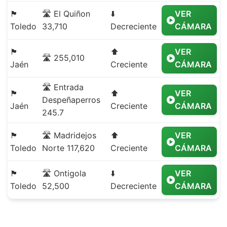
🏴
🛣️ El Quiñon
⬇️
VER
Toledo
33,710
Decreciente
CÁMARA
🏴
⬆️
VER
🛣️ 255,010
Jaén
Creciente
CÁMARA
🛣️ Entrada
🏴
⬆️
VER
Despeñaperros
Jaén
Creciente
CÁMARA
245.7
🏴
🛣️ Madridejos
⬆️
VER
Toledo
Norte 117,620
Creciente
CÁMARA
🏴
🛣️ Ontigola
⬇️
VER
Toledo
52,500
Decreciente
CÁMARA