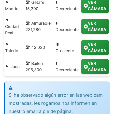
🏴
🛣️ Getafe
⬇️
VER
Madrid
15,390
Decreciente
CÁMARA
🏴
🛣️ Almuradiel
⬇️
VER
Ciudad
231,280
Decreciente
CÁMARA
Real
🏴
⬆️
VER
🛣️ 43,030
Toledo
Creciente
CÁMARA
🛣️ Bailen
⬇️
VER
🏴 Jaén
295,300
Decreciente
CÁMARA
Si ha observado algún error en las web cam
mostradas, les rogamos nos informen en
nuestro email a pie de página.