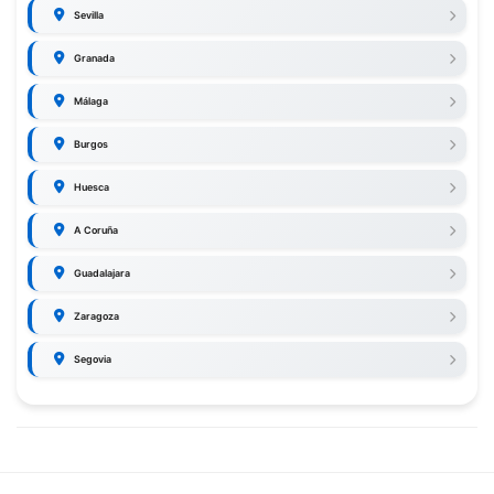
Sevilla
Granada
Málaga
Burgos
Huesca
A Coruña
Guadalajara
Zaragoza
Segovia