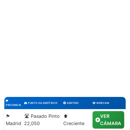
PUNTO KILOMÉTRICO
SENTIDO
WEBCAM
PROVINCIA
🏴
🛣️ Pasado Pinto
⬆️
VER
Madrid
22,050
Creciente
CÁMARA