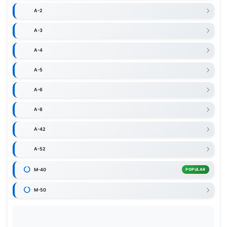
A-2
A-3
A-4
A-5
A-6
A-8
A-42
A-52
M-40
POPULAR
M-50