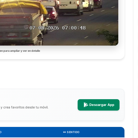
en para ampliar y ver en detalle
Descargar App
a y crea favoritos desde tu móvil.
O
SENTIDO