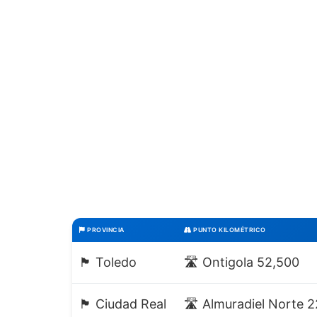
PROVINCIA
PUNTO KILOMÉTRICO
🏴 Toledo
🛣️ Ontigola 52,500
🏴 Ciudad Real
🛣️ Almuradiel Norte 