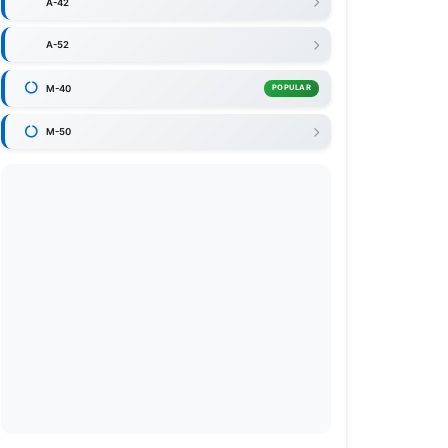
A-42
A-52
M-40
POPULAR
M-50