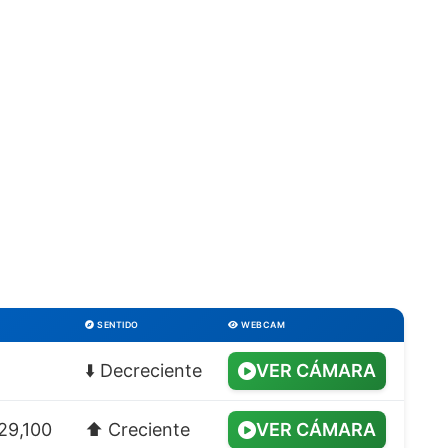
SENTIDO
WEBCAM
⬇️ Decreciente
VER CÁMARA
229,100
⬆️ Creciente
VER CÁMARA