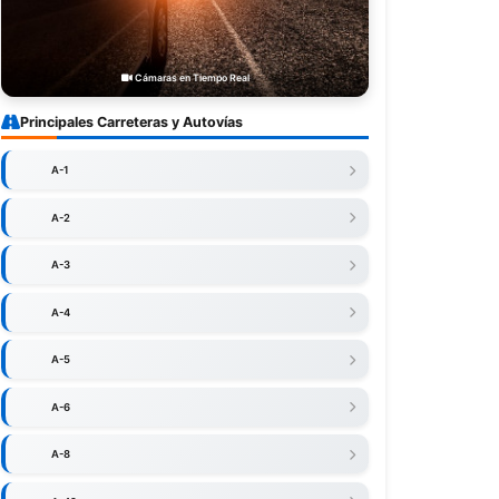
Cámaras en Tiempo Real
Principales Carreteras y Autovías
A-1
A-2
A-3
A-4
A-5
A-6
A-8