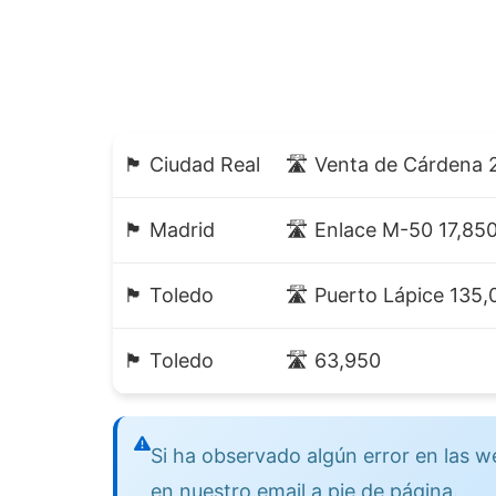
🏴 Ciudad Real
🛣️ Venta de Cárdena
🏴 Madrid
🛣️ Enlace M-50 17,85
🏴 Toledo
🛣️ Puerto Lápice 135
🏴 Toledo
🛣️ 63,950
Si ha observado algún error en las
en nuestro email a pie de página.