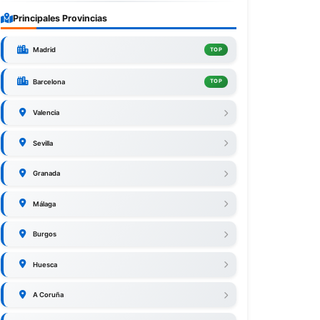
Principales Provincias
Madrid
TOP
Barcelona
TOP
Valencia
Sevilla
Granada
Málaga
Burgos
Huesca
A Coruña