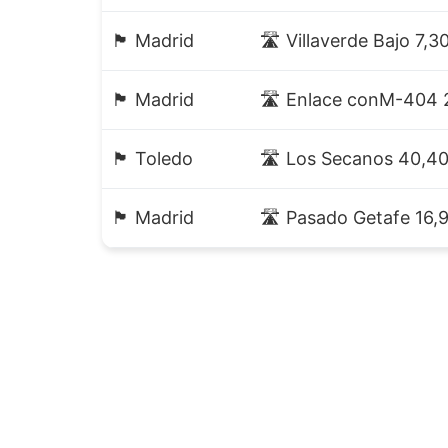
🏴 Madrid
🛣️ Villaverde Bajo 7,3
🏴 Madrid
🛣️ Enlace conM-404 
🏴 Toledo
🛣️ Los Secanos 40,4
🏴 Madrid
🛣️ Pasado Getafe 16,