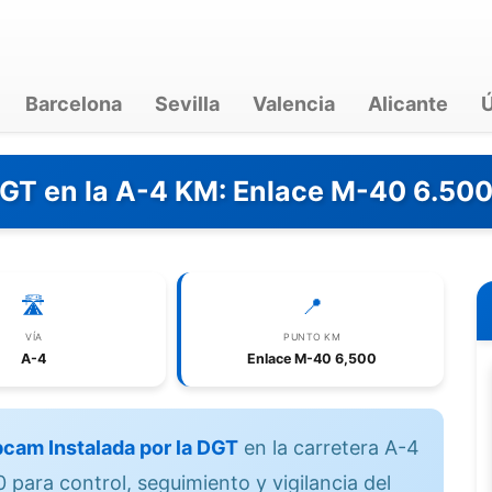
Barcelona
Sevilla
Valencia
Alicante
Ú
DGT en la A-4 KM: Enlace M-40 6.50
🛣️
📍
VÍA
PUNTO KM
A-4
Enlace M-40 6,500
cam Instalada por la DGT
en la carretera A-4
para control, seguimiento y vigilancia del