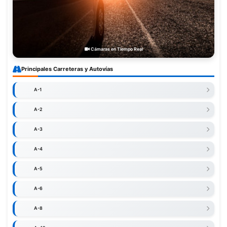
Cámaras en Tiempo Real
Principales Carreteras y Autovías
A-1
A-2
A-3
A-4
A-5
A-6
A-8