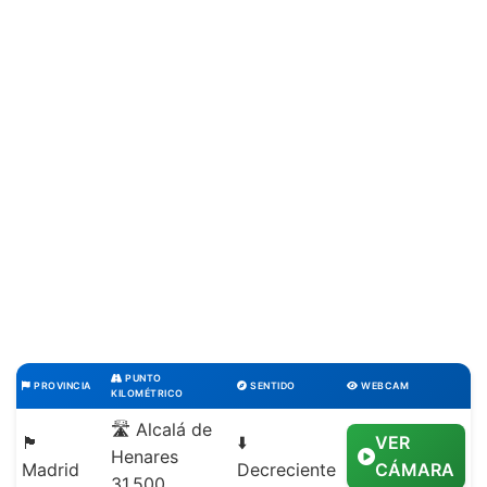
PUNTO
PROVINCIA
SENTIDO
WEBCAM
KILOMÉTRICO
🛣️ Alcalá de
🏴
⬇️
VER
Henares
Madrid
Decreciente
CÁMARA
31,500