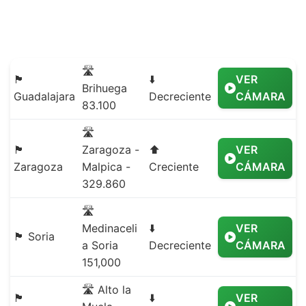
🛣️
🏴
⬇️
VER
Brihuega
Guadalajara
Decreciente
CÁMARA
83.100
🛣️
🏴
Zaragoza -
⬆️
VER
Zaragoza
Malpica -
Creciente
CÁMARA
329.860
🛣️
Medinaceli
⬇️
VER
🏴 Soria
a Soria
Decreciente
CÁMARA
151,000
🛣️ Alto la
🏴
⬇️
VER