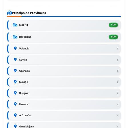
Principales Provincias
Madrid
TOP
Barcelona
TOP
Valencia
Sevilla
Granada
Málaga
Burgos
Huesca
A Coruña
Guadalajara