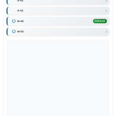
A-42
A-52
M-40
POPULAR
M-50