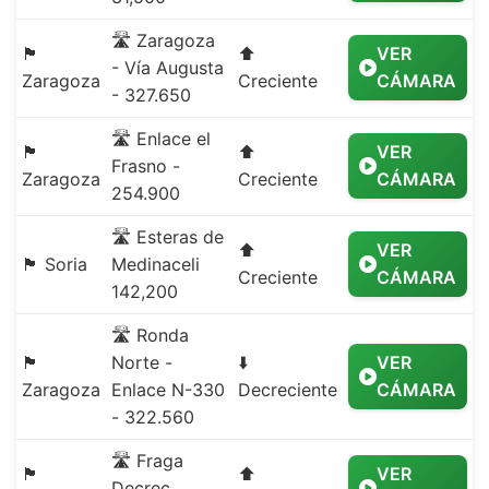
🛣️ Zaragoza
🏴
⬆️
VER
- Vía Augusta
Zaragoza
Creciente
CÁMARA
- 327.650
🛣️ Enlace el
🏴
⬆️
VER
Frasno -
Zaragoza
Creciente
CÁMARA
254.900
🛣️ Esteras de
⬆️
VER
🏴 Soria
Medinaceli
Creciente
CÁMARA
142,200
🛣️ Ronda
🏴
Norte -
⬇️
VER
Zaragoza
Enlace N-330
Decreciente
CÁMARA
- 322.560
🛣️ Fraga
🏴
⬆️
VER
Decrec