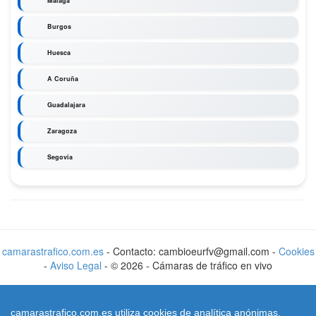
Málaga
Burgos
Huesca
A Coruña
Guadalajara
Zaragoza
Segovia
camarastrafico.com.es
- Contacto: cambioeurfv@gmail.com -
Cookies
-
Aviso Legal
-
©
2026
-
Cámaras de tráfico en vivo
camarastrafico.com.es utiliza cookies de analítica anónimas,