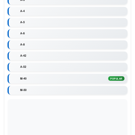
A-4
A-5
A-6
A-8
A-42
A-52
M-40
POPULAR
M-50