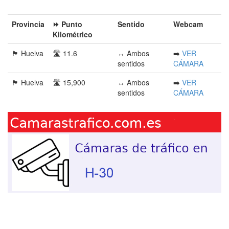
Provincia󠁭󠁶󠁳󠁣󠁿
⏩ Punto
Sentido
Webcam
Kilométrico
🏴󠁭󠁶󠁳󠁣󠁿 Huelva
🛣️ 11.6
↔️ Ambos
➡️
VER
sentidos
CÁMARA
🏴󠁭󠁶󠁳󠁣󠁿 Huelva
🛣️ 15,900
↔️ Ambos
➡️
VER
sentidos
CÁMARA