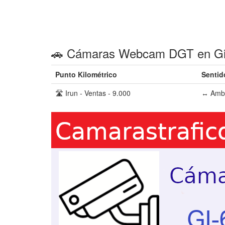
🚗 Cámaras Webcam DGT en Gip
Punto Kilométrico
Sentid
🛣️ Irun - Ventas - 9.000
↔️ Amb