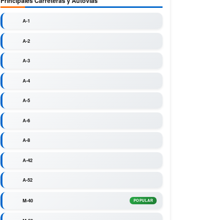
Principales Carreteras y Autovías
A-1
A-2
A-3
A-4
A-5
A-6
A-8
A-42
A-52
M-40
POPULAR