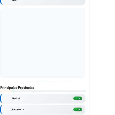
M-50
Principales Provincias
Madrid
TOP
Barcelona
TOP