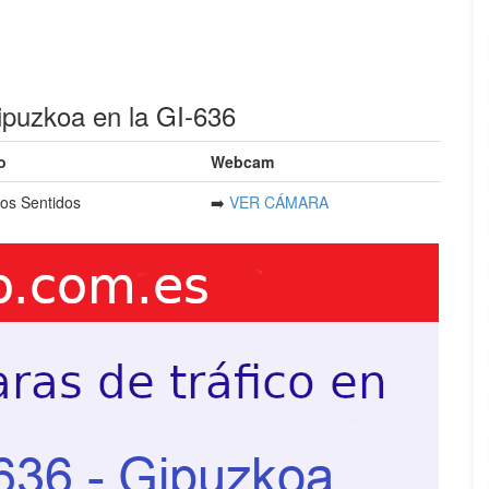
uzkoa en la GI-636
o
Webcam
os Sentidos
➡️
VER CÁMARA