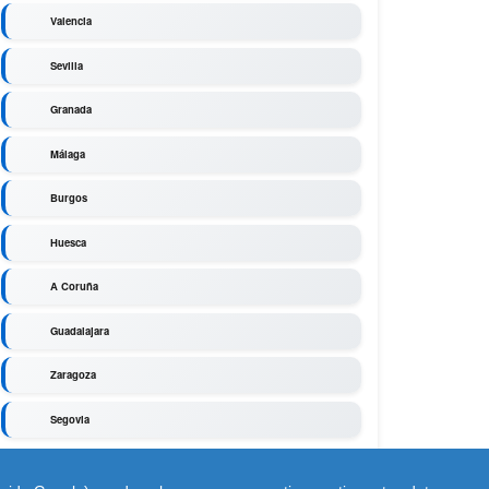
Valencia
Sevilla
Granada
Málaga
Burgos
Huesca
A Coruña
Guadalajara
Zaragoza
Segovia