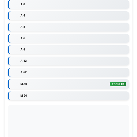
A-3
A-4
A-5
A-6
A-8
A-42
A-52
M-40
POPULAR
M-50