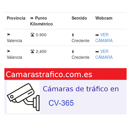
Provincia󠁭󠁶󠁳󠁣󠁿
⏩ Punto
Sentido
Webcam
Kilométrico
🏴󠁭󠁶󠁳󠁣󠁿
🛣️ 0.900
⬆️
➡️
VER
Valencia
Creciente
CÁMARA
🏴󠁭󠁶󠁳󠁣󠁿
🛣️ 2,400
⬆️
➡️
VER
Valencia
Creciente
CÁMARA