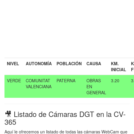
NIVEL
AUTONOMÍA
POBLACIÓN
CAUSA
KM.
K
INICIAL
F
VERDE
COMUNITAT
PATERNA
OBRAS
3.20
3
VALENCIANA
EN
GENERAL
🎥 Listado de Cámaras DGT en la CV-
365
Aquí le ofrecemos un listado de todas las cámaras WebCam que