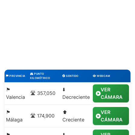
PUNTO
PROVINCIA
SENTIDO
WEBCAM
KILOMÉTRICO
🏴
⬇️
VER
🛣️ 357,050
Valencia
Decreciente
CÁMARA
🏴
⬆️
VER
🛣️ 174,900
Málaga
Creciente
CÁMARA
🏴
⬇️
VER