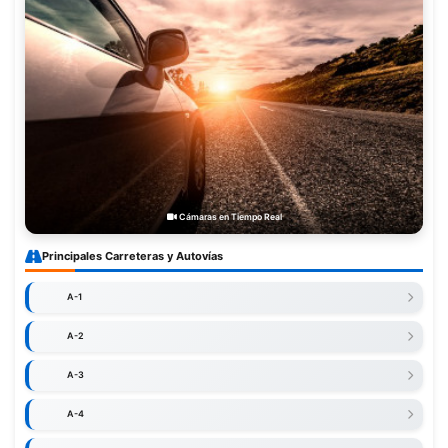
Cámaras en Tiempo Real
Principales Carreteras y Autovías
A-1
A-2
A-3
A-4