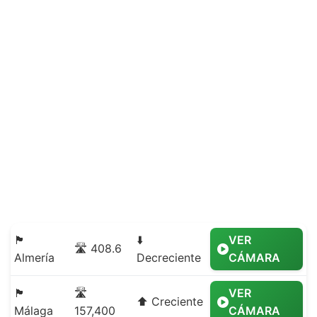
🏴
⬇️
VER
🛣️ 408.6
Almería
Decreciente
CÁMARA
🏴
🛣️
VER
⬆️ Creciente
Málaga
157,400
CÁMARA