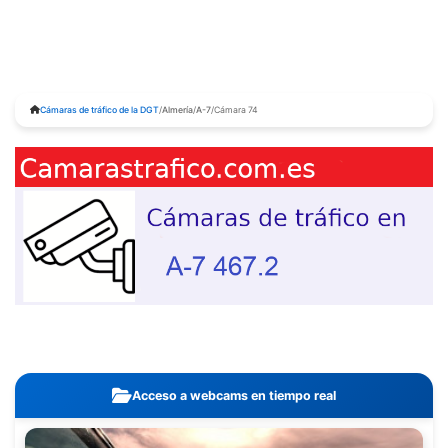
Cámaras de tráfico de la DGT
/
Almería
/
A-7
/
Cámara 74
Acceso a webcams en tiempo real