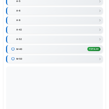
A-5
A-6
A-8
A-42
A-52
M-40
POPULAR
M-50