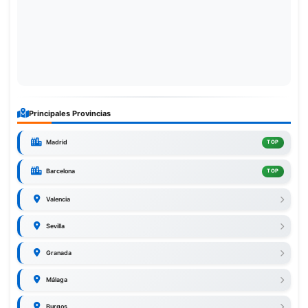
Principales Provincias
Madrid
TOP
Barcelona
TOP
Valencia
Sevilla
Granada
Málaga
Burgos