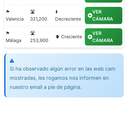
🏴
🛣️
⬇️
VER
Valencia
321,200
Decreciente
CÁMARA
🏴
🛣️
VER
⬆️ Creciente
Málaga
253,900
CÁMARA
Si ha observado algún error en las web cam
mostradas, les rogamos nos informen en
nuestro email a pie de página.