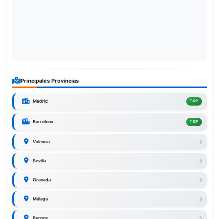
Principales Provincias
Madrid
TOP
Barcelona
TOP
Valencia
Sevilla
Granada
Málaga
Burgos