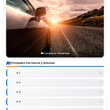
Cámaras en Tiempo Real
Principales Carreteras y Autovías
A-1
A-2
A-3
A-4