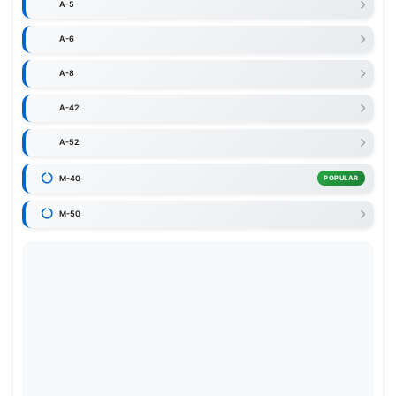
A-5
A-6
A-8
A-42
A-52
M-40
POPULAR
M-50