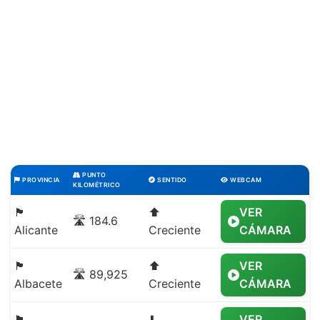
PUNTO
PROVINCIA
SENTIDO
WEBCAM
KILOMÉTRICO
🏴
⬆️
VER
🛣️ 184.6
Alicante
Creciente
CÁMARA
🏴
⬆️
VER
🛣️ 89,925
Albacete
Creciente
CÁMARA
🏴
⬇️
VER