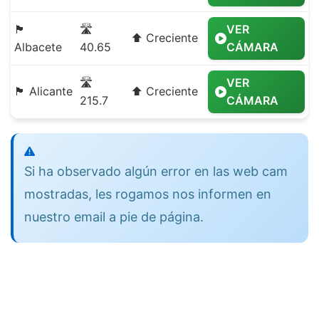
🏴
🛣️
VER
⬆️ Creciente
Albacete
40.65
CÁMARA
🛣️
VER
🏴 Alicante
⬆️ Creciente
215.7
CÁMARA
Si ha observado algún error en las web cam
mostradas, les rogamos nos informen en
nuestro email a pie de página.