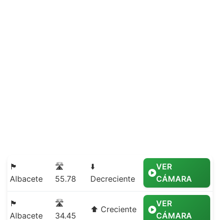
🏴
🛣️
⬇️
VER
Albacete
55.78
Decreciente
CÁMARA
🏴
🛣️
VER
⬆️ Creciente
Albacete
34.45
CÁMARA