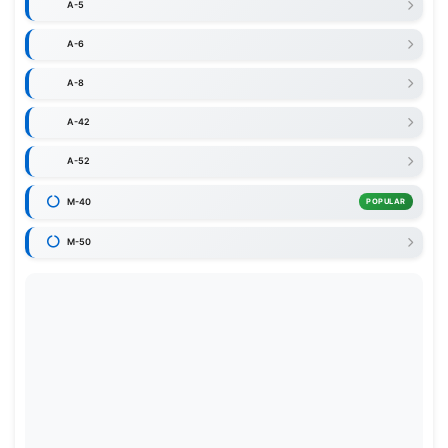
A-5
A-6
A-8
A-42
A-52
M-40
POPULAR
M-50