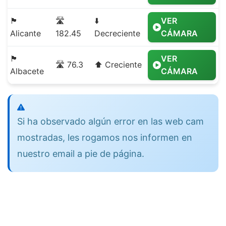
🏴
🛣️
⬇️
VER
Alicante
182.45
Decreciente
CÁMARA
🏴
VER
🛣️ 76.3
⬆️ Creciente
Albacete
CÁMARA
Si ha observado algún error en las web cam
mostradas, les rogamos nos informen en
nuestro email a pie de página.