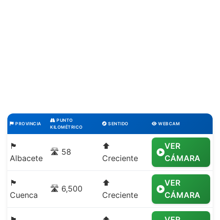
PUNTO
PROVINCIA
SENTIDO
WEBCAM
KILOMÉTRICO
🏴
⬆️
VER
🛣️ 58
Albacete
Creciente
CÁMARA
🏴
⬆️
VER
🛣️ 6,500
Cuenca
Creciente
CÁMARA
🏴
⬆️
VER