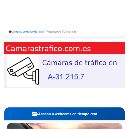
Cámaras de tráfico de la DGT
/
Alicante
/
A-31
/
Cámara 38
Acceso a webcams en tiempo real