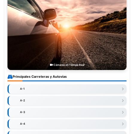
Cámaras en Tiempo Real
Principales Carreteras y Autovías
A-1
A-2
A-3
A-4