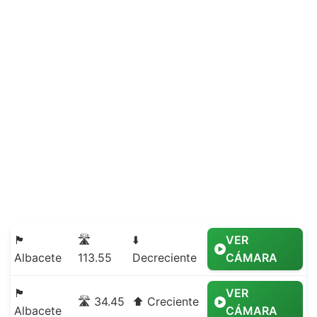
🏴
🛣️
⬇️
VER
Albacete
113.55
Decreciente
CÁMARA
🏴
VER
🛣️ 34.45
⬆️ Creciente
Albacete
CÁMARA