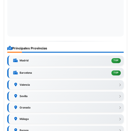
Principales Provincias
Madrid
TOP
Barcelona
TOP
Valencia
Sevilla
Granada
Málaga
Burgos