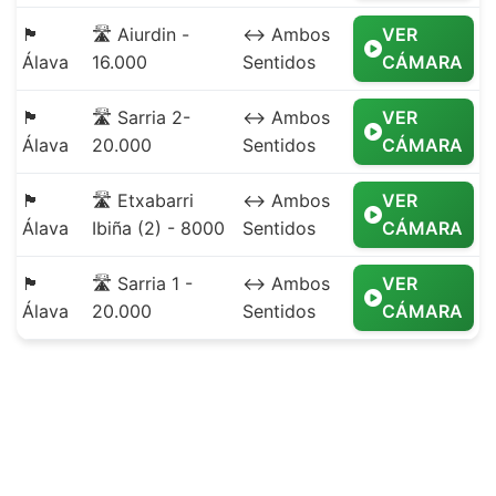
🏴
🛣️ Aiurdin -
↔️ Ambos
VER
Álava
16.000
Sentidos
CÁMARA
🏴
🛣️ Sarria 2-
↔️ Ambos
VER
Álava
20.000
Sentidos
CÁMARA
🏴
🛣️ Etxabarri
↔️ Ambos
VER
Álava
Ibiña (2) - 8000
Sentidos
CÁMARA
🏴
🛣️ Sarria 1 -
↔️ Ambos
VER
Álava
20.000
Sentidos
CÁMARA