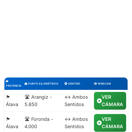
PUNTO KILOMÉTRICO
SENTIDO
WEBCAM
PROVINCIA
🏴
🛣️ Arangiz -
↔️ Ambos
VER
Álava
5.850
Sentidos
CÁMARA
🏴
🛣️ Foronda -
↔️ Ambos
VER
Álava
4.000
Sentidos
CÁMARA