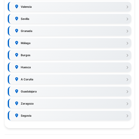
Valencia
Sevilla
Granada
Málaga
Burgos
Huesca
A Coruña
Guadalajara
Zaragoza
Segovia