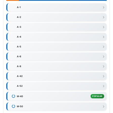
A-1
A-2
A-3
A-4
A-5
A-6
A-8
A-42
A-52
M-40
POPULAR
M-50