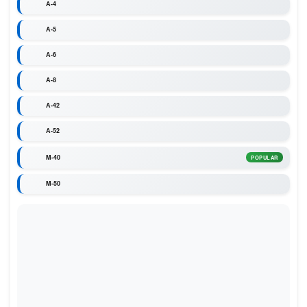
A-4
A-5
A-6
A-8
A-42
A-52
M-40
POPULAR
M-50