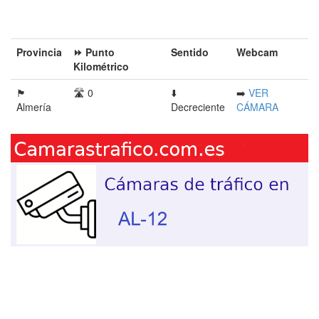
Provincia󠁭󠁶󠁳󠁣󠁿
⏩ Punto
Sentido
Webcam
Kilométrico
🏴󠁭󠁶󠁳󠁣󠁿
🛣️ 0
⬇️
➡️
VER
Almería
Decreciente
CÁMARA