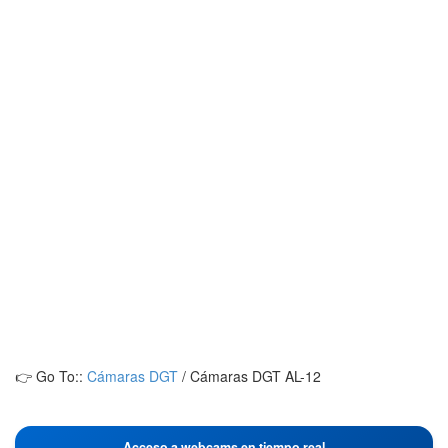
👉 Go To::
Cámaras DGT
/
Cámaras DGT AL-12
Acceso a webcams en tiempo real