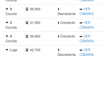
Coruña
CÁMARA
🏴󠁭󠁶󠁳󠁣󠁿 A
🛣️ 26,500
⬇️
➡️
VER
Coruña
Decreciente
CÁMARA
🏴󠁭󠁶󠁳󠁣󠁿 A
🛣️ 31,050
⬆️ Creciente
➡️
VER
Coruña
CÁMARA
🏴󠁭󠁶󠁳󠁣󠁿 A
🛣️ 36,800
⬆️ Creciente
➡️
VER
Coruña
CÁMARA
🏴󠁭󠁶󠁳󠁣󠁿 Lugo
🛣️ 42,700
⬇️
➡️
VER
Decreciente
CÁMARA