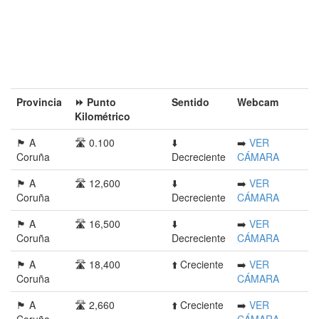
Provincia󠁭󠁶󠁳󠁣󠁿
⏩ Punto
Sentido
Webcam
Kilométrico
🏴󠁭󠁶󠁳󠁣󠁿 A
🛣️ 0.100
⬇️
➡️
VER
Coruña
Decreciente
CÁMARA
🏴󠁭󠁶󠁳󠁣󠁿 A
🛣️ 12,600
⬇️
➡️
VER
Coruña
Decreciente
CÁMARA
🏴󠁭󠁶󠁳󠁣󠁿 A
🛣️ 16,500
⬇️
➡️
VER
Coruña
Decreciente
CÁMARA
🏴󠁭󠁶󠁳󠁣󠁿 A
🛣️ 18,400
⬆️ Creciente
➡️
VER
Coruña
CÁMARA
🏴󠁭󠁶󠁳󠁣󠁿 A
🛣️ 2,660
⬆️ Creciente
➡️
VER