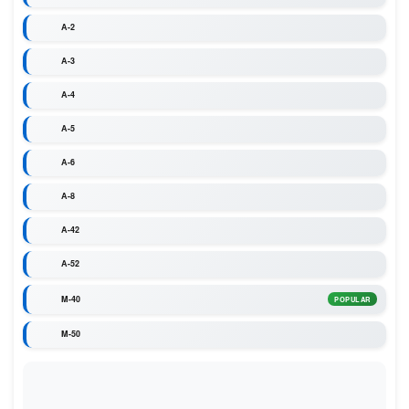
A-2
A-3
A-4
A-5
A-6
A-8
A-42
A-52
M-40
POPULAR
M-50