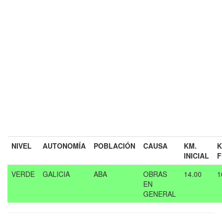
NIVEL
AUTONOMÍA
POBLACIÓN
CAUSA
KM.
K
INICIAL
F
VERDE
GALICIA
ABA
OBRAS
14.00
1
EN
GENERAL