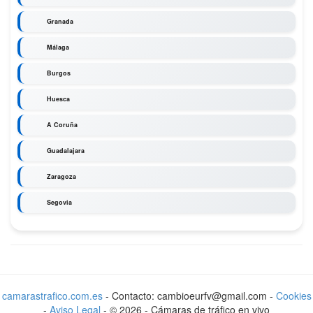
Granada
Málaga
Burgos
Huesca
A Coruña
Guadalajara
Zaragoza
Segovia
camarastrafico.com.es
- Contacto: cambioeurfv@gmail.com -
Cookies
-
Aviso Legal
-
©
2026
-
Cámaras de tráfico en vivo