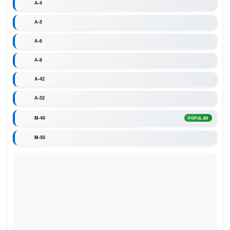
A-4
A-5
A-6
A-8
A-42
A-52
M-40
POPULAR
M-50