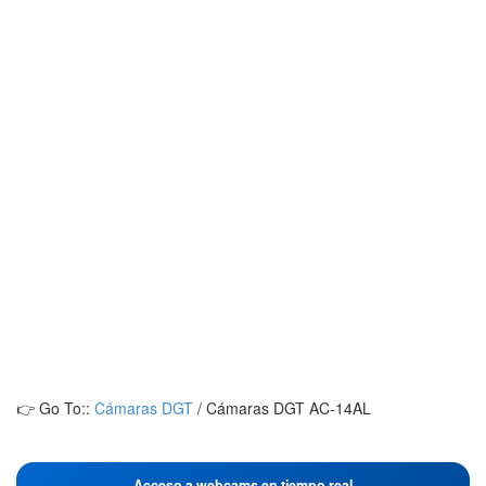
👉 Go To::
Cámaras DGT
/
Cámaras DGT AC-14AL
Acceso a webcams en tiempo real