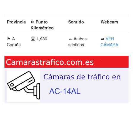
Provincia󠁭󠁶󠁳󠁣󠁿
⏩ Punto
Sentido
Webcam
Kilométrico
🏴󠁭󠁶󠁳󠁣󠁿 A
🛣️ 1,930
↔️ Ambos
➡️
VER
Coruña
sentidos
CÁMARA