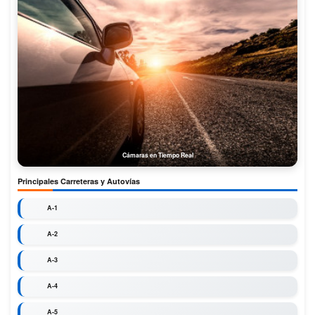
Cámaras en Tiempo Real
Principales Carreteras y Autovías
A-1
A-2
A-3
A-4
A-5