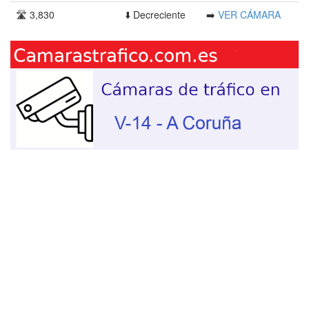
🛣️ 3,830
⬇️ Decreciente
➡️
VER CÁMARA