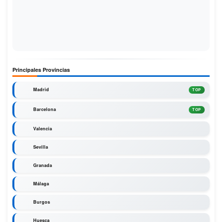
Principales Provincias
Madrid
TOP
Barcelona
TOP
Valencia
Sevilla
Granada
Málaga
Burgos
Huesca