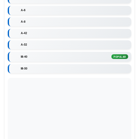
A-6
A-8
A-42
A-52
M-40
POPULAR
M-50