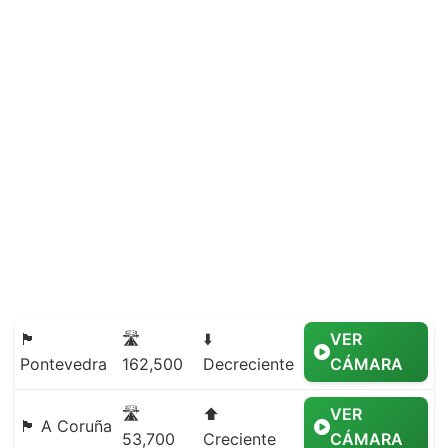
🏴
🛣️
⬇️
VER
Pontevedra
162,500
Decreciente
CÁMARA
🛣️
⬆️
VER
🏴 A Coruña
53,700
Creciente
CÁMARA