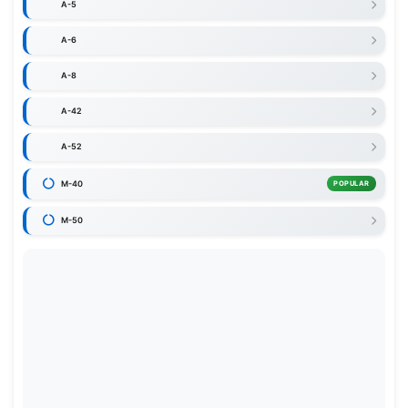
A-5
A-6
A-8
A-42
A-52
M-40
POPULAR
M-50