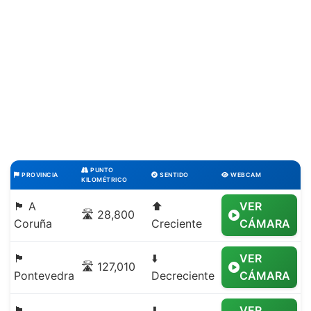
PUNTO
PROVINCIA
SENTIDO
WEBCAM
KILOMÉTRICO
🏴 A
⬆️
VER
🛣️ 28,800
Coruña
Creciente
CÁMARA
🏴
⬇️
VER
🛣️ 127,010
Pontevedra
Decreciente
CÁMARA
🏴
⬇️
VER