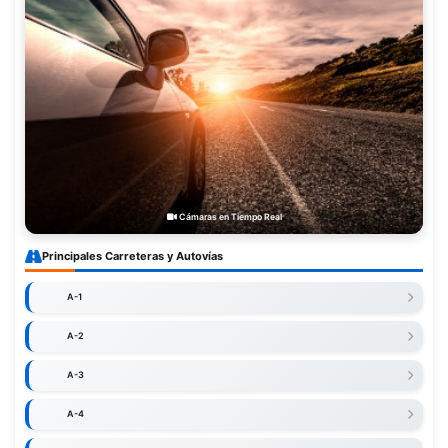
Cámaras en Tiempo Real
Principales Carreteras y Autovías
A-1
A-2
A-3
A-4