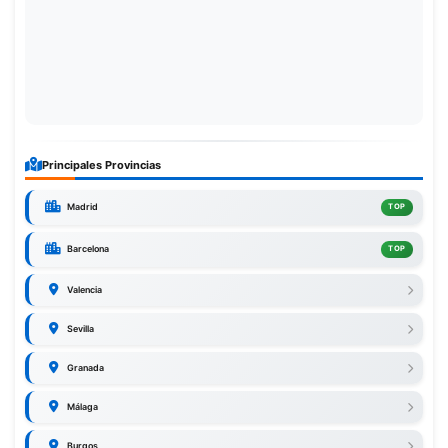
Principales Provincias
Madrid
TOP
Barcelona
TOP
Valencia
Sevilla
Granada
Málaga
Burgos