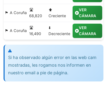
🛣️
⬆️
VER
🏴 A Coruña
68,820
Creciente
CÁMARA
🛣️
⬇️
VER
🏴 A Coruña
16,490
Decreciente
CÁMARA
Si ha observado algún error en las web cam
mostradas, les rogamos nos informen en
nuestro email a pie de página.