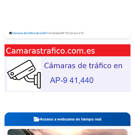
Cámaras de tráfico de la DGT
/
A Coruña
/
AP-9
/
Cámara 479
Acceso a webcams en tiempo real