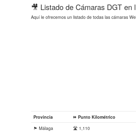
🎥 Listado de Cámaras DGT en 
Aquí le ofrecemos un listado de todas las cámaras W
Provincia󠁭󠁶󠁳󠁣󠁿
⏩ Punto Kilométrico
🏴󠁭󠁶󠁳󠁣󠁿 Málaga
🛣️ 1,110