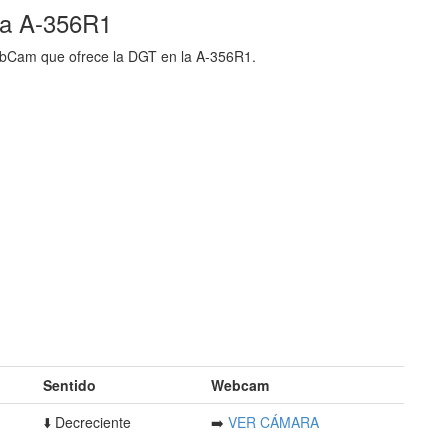
la A-356R1
ebCam que ofrece la DGT en la A-356R1.
Sentido
Webcam
⬇️ Decreciente
➡️
VER CÁMARA