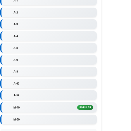
A-1
A-2
A-3
A-4
A-5
A-6
A-8
A-42
A-52
M-40
POPULAR
M-50