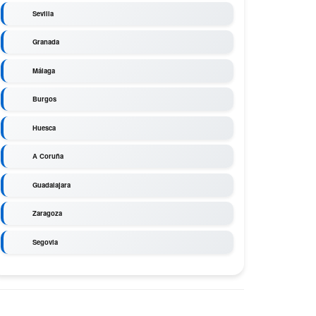
Sevilla
Granada
Málaga
Burgos
Huesca
A Coruña
Guadalajara
Zaragoza
Segovia